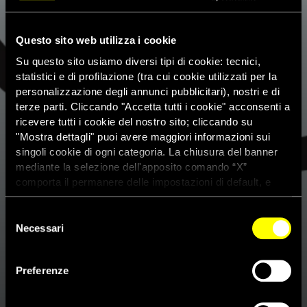
Questo sito web utilizza i cookie
Su questo sito usiamo diversi tipi di cookie: tecnici,
statistici e di profilazione (tra cui cookie utilizzati per la
personalizzazione degli annunci pubblicitari), nostri e di
terze parti. Cliccando "Accetta tutti i cookie" acconsenti a
ricevere tutti i cookie del nostro sito; cliccando su
"Mostra dettagli" puoi avere maggiori informazioni sui
singoli cookie di ogni categoria. La chiusura del banner
mediante la selezione dell'apposito comando “X”
comporta il permanere delle impostazioni di default, e
dunque la continuazione della navigazione con i cookie
tecnici. Se vuoi maggiori informazioni sul funzionamento
Selezione
dei cookie attivi sul sito clicca
qui
Necessari
del
Libia
consenso
Preferenze
RAPPORTO 2026