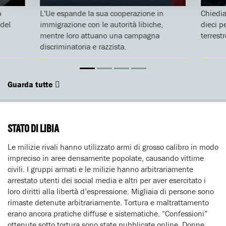
o
L'Ue espande la sua cooperazione in
Chiedia
 del
immigrazione con le autorità libiche,
dieci p
mentre loro attuano una campagna
terrest
discriminatoria e razzista.
Guarda tutte
STATO DI LIBIA
Le milizie rivali hanno utilizzato armi di grosso calibro in modo
impreciso in aree densamente popolate, causando vittime
civili. I gruppi armati e le milizie hanno arbitrariamente
arrestato utenti dei social media e altri per aver esercitato i
loro diritti alla libertà d’espressione. Migliaia di persone sono
rimaste detenute arbitrariamente. Tortura e maltrattamento
erano ancora pratiche diffuse e sistematiche. “Confessioni”
ottenute sotto tortura sono state pubblicate online. Donne,