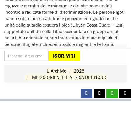
ragazze e membri delle minoranze etniche sono andati
incontro a radicate forme di discriminazione. Le persone lgbti
hanno subìto arresti arbitrari e procedimenti giudiziari. Le
unità della guardia costiera libica (Libyan Coast Guard – Lcg)
supportate dall’Ue nella Libia occidentale e i gruppi armati
nella Libia orientale hanno intercettato in mare migliaia di
persone rifugiate, richiedenti asilo e migranti e le hanno
rimandate indietro con la forza nei centri di detenzione in
ISCRIVITI
Libia, dove sono state sottoposte a tortura o maltrattamento e
violenza sessuale. La Lcg ha anche sparato a due navi di
soccorso di Ong. Migliaia di persone sono state
Archivio
2026
CONTINUA A LEGGERE
collettivamente e sommariamente espulse nei paesi vicini.
MEDIO ORIENTE E AFRICA DEL NORD
Una milizia nella Libia occidentale ha sospeso le operazioni
delle organizzazioni internazionali che assistevano le persone
rifugiate, richiedenti asilo e migranti. I tribunali hanno emesso
condanne a morte al termine di processi iniqui; non sono
state segnalate esecuzioni. L’impunità per i crimini di diritto
DONA
internazionale è rimasta radicata in Libia, ma per la prima
Aiutaci con una donazione, ora.
volta da quando la situazione della Libia era stata deferita
all’Icc nel 2011, un sospettato è stato catturato all’estero e
FIRMA