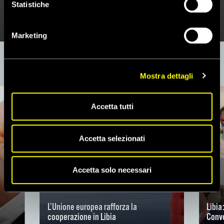
Statistiche
MEDIO ORIENTE E AFRICA DEL NORD
Marketing
ULTIME NOTIZIE SUL PAESE
Mostra dettagli
Accetta tutti
Accetta selezionati
Accetta solo necessari
L’Unione europea rafforza la
Libia
cooperazione in Libia
Convo