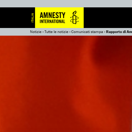
Notizie
»
Tutte le notizie
»
Comunicati stampa
»
Rapporto di Amn