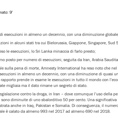
imato:
9'
 di esecuzioni in almeno un decennio, con una diminuzione globale
ioni in alcuni stati tra cui Bielorussia, Giappone, Singapore, Sud
eso le esecuzioni, lo Sri Lanka minaccia di farlo presto;
imo posto per numero di esecuzioni, seguita da Iran, Arabia Saudita
le sulla pena di morte, Amnesty International ha reso noto che nel 
secuzioni in almeno un decennio, con una diminuzione di quasi un 
l rapporto prende in esame le esecuzioni in tutto il mondo con l’ecc
tate migliaia ma il dato rimane un segreto di stato.
legislazione contro la droga, in Iran – dove comunque l’uso della pe
i sono diminuite di uno sbalorditivo 50 per cento. Una significativa
istrata anche in Iraq, Pakistan e Somalia. Di conseguenza, il numer
lobale è calato da almeno 993 nel 2017 ad almeno 690 nel 2018.