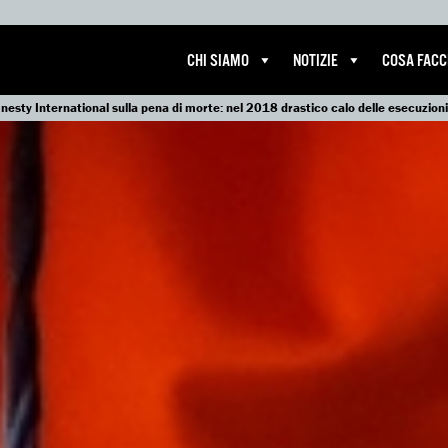
CHI SIAMO
NOTIZIE
COSA FAC
esty International sulla pena di morte: nel 2018 drastico calo delle esecuzioni