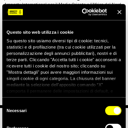
Amnesty International per il Medio Oriente e l’Africa del Nord.
“
Israele ha più volte mostrato un profondo disprezzo per la
vita umana lanciando attacchi mortali su vasta scala contro
aree civili densamente popolate di Gaza, in violazione del
diritto internazionale umanitario”
, ha aggiunto Higazi.
Questo sito web utilizza i cookie
Su questo sito usiamo diversi tipi di cookie: tecnici,
“
Non dev’esserci alcuna ripetizione degli attacchi che hanno
statistici e di profilazione (tra cui cookie utilizzati per la
ucciso e ferito migliaia di civili, distrutto abitazioni e
personalizzazione degli annunci pubblicitari), nostri e di
devastato infrastrutture nella Striscia di Gaza durante i
terze parti. Cliccando "Accetta tutti i cookie" acconsenti a
conflitti degli anni precedenti”
, ha proseguito Higazi.
ricevere tutti i cookie del nostro sito; cliccando su
“
Chiediamo ad Hamas, a Israele e tutte le parti coinvolte nel
"Mostra dettagli" puoi avere maggiori informazioni sui
conflitto di rispettare il diritto internazionale umanitario”
, ha
singoli cookie di ogni categoria. La chiusura del banner
concluso Higazi.
mediante la selezione dell'apposito comando “X”
comporta il permanere delle impostazioni di default, e
dunque la continuazione della navigazione con i cookie
tecnici. Se vuoi maggiori informazioni sul funzionamento
Selezione
dei cookie attivi sul sito clicca
qui
Necessari
del
consenso
Notizie correlate per tema