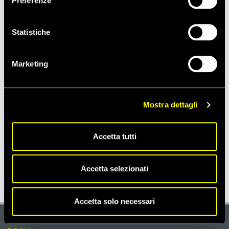
Preferenze
CONFLITTI E CRISI
Statistiche
Notizie correlate per paese
Marketing
ISRAELE E TERRITORIO PALESTINESE OCCUPATO
Mostra dettagli
Campagne correlate
Accetta tutti
CRISI
Accetta selezionati
Accetta solo necessari