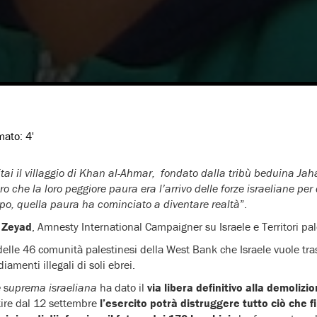
imato:
4'
tai il villaggio di Khan al-Ahmar, fondato dalla tribù beduina Jaha
o che la loro peggiore paura era l’arrivo delle forze israeliane per 
po, quella paura ha cominciato a diventare realtà
”.
 Zeyad
, Amnesty International Campaigner su Israele e Territori pal
lle 46 comunità palestinesi della West Bank che Israele vuole trasf
diamenti illegali di soli ebrei.
e
s
uprema israeliana
ha dato il
via libera definitivo alla demolizi
rtire dal 12 settembre
l’esercito potrà distruggere tutto ciò che 