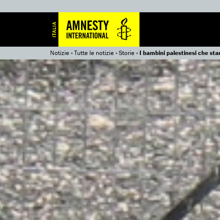
Notizie
»
Tutte le notizie
»
Storie
»
I bambini palestinesi che sta