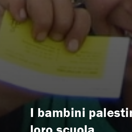
I bambini palesti
loro scuola