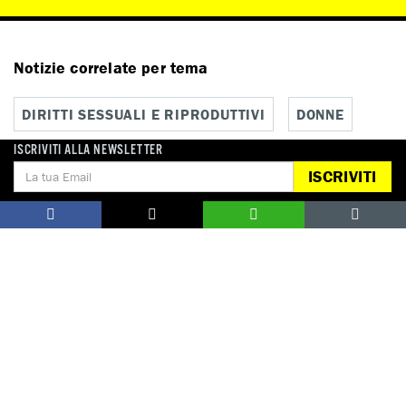
Notizie correlate per tema
DIRITTI SESSUALI E RIPRODUTTIVI
DONNE
ISCRIVITI ALLA NEWSLETTER
ISCRIVITI
Notizie correlate per paese
BELGIO
CIPRO
CROAZIA
DANIMARCA
GERMANIA
GRECIA
IRLANDA
ISLANDA
ITALIA
LUSSEMBURGO
MALTA
PAESI BASSI