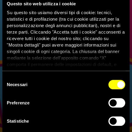
Questo sito web utilizza i cookie
Su questo sito usiamo diversi tipi di cookie: tecnici,
statistici e di profilazione (tra cui cookie utilizzati per la
personalizzazione degli annunci pubblicitari), nostri e di
terze parti. Cliccando "Accetta tutti i cookie" acconsenti a
ricevere tutti i cookie del nostro sito; cliccando su
"Mostra dettagli" puoi avere maggiori informazioni sui
singoli cookie di ogni categoria. La chiusura del banner
mediante la selezione dell'apposito comando “X”
comporta il permanere delle impostazioni di default, e
dunque la continuazione della navigazione con i cookie
tecnici. Se vuoi maggiori informazioni sul funzionamento
Selezione
dei cookie attivi sul sito clicca
qui
Necessari
del
consenso
Slovenia, il Parlamento
Preferenze
modifica la legislazione sullo
stupro
Statistiche