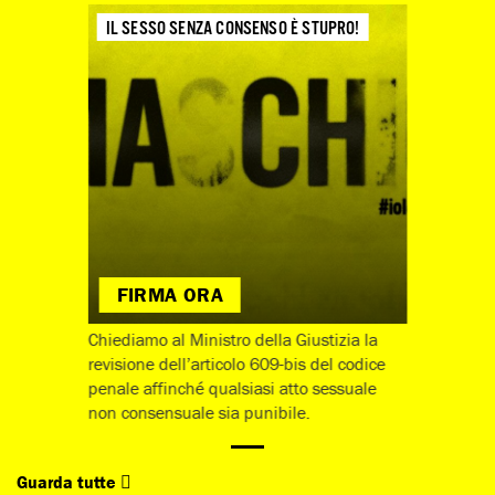
IL SESSO SENZA CONSENSO È STUPRO!
FIRMA ORA
Chiediamo al Ministro della Giustizia la
revisione dell’articolo 609-bis del codice
penale affinché qualsiasi atto sessuale
non consensuale sia punibile.
Guarda tutte