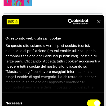
RICEVI I NOSTRI AGGIORNAMENTI
Questo sito web utilizza i cookie
Su questo sito usiamo diversi tipi di cookie: tecnici,
ISCRIVITI
statistici e di profilazione (tra cui cookie utilizzati per la
personalizzazione degli annunci pubblicitari), nostri e di
SEGUI I CANALI SOCIAL UFFICIALI
terze parti. Cliccando "Accetta tutti i cookie" acconsenti a
ricevere tutti i cookie del nostro sito; cliccando su
X
"Mostra dettagli" puoi avere maggiori informazioni sui
amnestyitalia
singoli cookie di ogni categoria. La chiusura del banner
Facebook
mediante la selezione dell'apposito comando “X”
AmnestyInternationalItalia
comporta il permanere delle impostazioni di default, e
dunque la continuazione della navigazione con i cookie
YouTube
amnestyitalia
tecnici. Se vuoi maggiori informazioni sul funzionamento
Selezione
dei cookie attivi sul sito clicca
qui
Necessari
del
Instagram