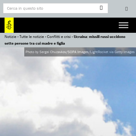
Notizie
»
Tutte le notizie
»
Conflitti e crisi
»
Ucraina: missili russi uccidono
sette persone tra cui madre e figlia
Photo by Sergei Chuzavkov/SOPA Images/LightRocket via Getty Images