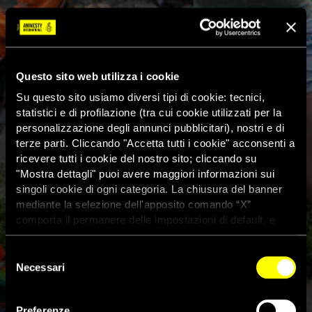
Questo sito web utilizza i cookie
Su questo sito usiamo diversi tipi di cookie: tecnici,
statistici e di profilazione (tra cui cookie utilizzati per la
personalizzazione degli annunci pubblicitari), nostri e di
terze parti. Cliccando "Accetta tutti i cookie" acconsenti a
ricevere tutti i cookie del nostro sito; cliccando su
"Mostra dettagli" puoi avere maggiori informazioni sui
singoli cookie di ogni categoria. La chiusura del banner
mediante la selezione dell'apposito comando “X”
comporta il permanere delle impostazioni di default, e
dunque la continuazione della navigazione con i cookie
tecnici. Se vuoi maggiori informazioni sul funzionamento
Selezione
dei cookie attivi sul sito clicca
qui
Necessari
del
consenso
Ucraina: missili russi uccidono
Preferenze