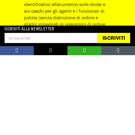
identificativo alfanumerico sulle divise e
sui caschi per gli agenti e i funzionari di
polizia (senza distinzione di ordine e
grado) impegnati in operazioni di ordine
ISCRIVITI ALLA NEWSLETTER
pubblico.
ISCRIVITI
Guarda tutte
Notizie correlate per tema
POLIZIA E FORZE DI SICUREZZA
Notizie correlate per paese
ITALIA