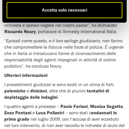
“
Sentiamo e facciamo nostre le parole di Patrizia Moretti: 15
Accetta solo necessari
anni dopo il dolore non passa, ma Federico è ormai diventato
patrimonio di tutti, un simbolo del bisogno di giustizia tanto
richiesta e spesso negata nel nostro paese
“, ha dichiarato
Riccardo Noury
, portavoce di Amnesty International Italia.
“
Episodi come questo, e il loro epilogo giudiziario, non fanno
che compromettere la fiducia nelle forze di polizia. È urgente
che in Italia si introducano forme di riconoscimento delle
responsabilità degli agenti impegnati in attività di ordine
pubblico
“, ha concluso Noury.
Ulteriori informazioni
I procedimenti giudiziari si sono svolti in un clima di forti
polemiche
e
divisioni
, oltre che di plurimi
tentativi di
depistaggio delle indagini
.
I quattro agenti a processo –
Paolo Forlani
,
Monica Segatto
,
Enzo Pontani
e
Luca Pollastri
– sono stati c
ondannati in
primo grado
nel luglio 2009, con l’accusa di aver ecceduto
nel loro intervento, di non aver raccolto le richieste di aiuto del