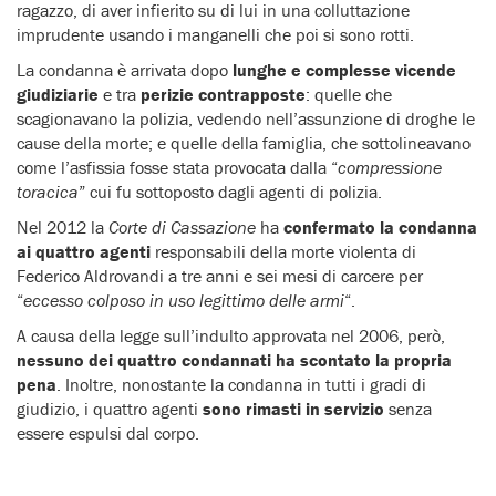
ragazzo, di aver infierito su di lui in una colluttazione
imprudente usando i manganelli che poi si sono rotti.
La condanna è arrivata dopo
lunghe e complesse vicende
giudiziarie
e tra
perizie contrapposte
: quelle che
scagionavano la polizia, vedendo nell’assunzione di droghe le
cause della morte; e quelle della famiglia, che sottolineavano
come l’asfissia fosse stata provocata dalla “
compressione
toracica
” cui fu sottoposto dagli agenti di polizia.
Nel 2012 la
Corte di Cassazione
ha
confermato la condanna
ai quattro agenti
responsabili della morte violenta di
Federico Aldrovandi a tre anni e sei mesi di carcere per
“
eccesso colposo in uso legittimo delle armi
“.
A causa della legge sull’indulto approvata nel 2006, però,
nessuno dei quattro condannati ha scontato la propria
pena
. Inoltre, nonostante la condanna in tutti i gradi di
giudizio, i quattro agenti
sono rimasti in servizio
senza
essere espulsi dal corpo.