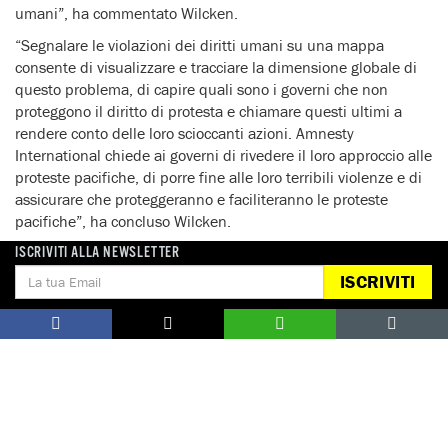
umani”, ha commentato Wilcken.
“Segnalare le violazioni dei diritti umani su una mappa
consente di visualizzare e tracciare la dimensione globale di
questo problema, di capire quali sono i governi che non
proteggono il diritto di protesta e chiamare questi ultimi a
rendere conto delle loro scioccanti azioni. Amnesty
International chiede ai governi di rivedere il loro approccio alle
proteste pacifiche, di porre fine alle loro terribili violenze e di
assicurare che proteggeranno e faciliteranno le proteste
pacifiche”, ha concluso Wilcken.
ISCRIVITI ALLA NEWSLETTER
ISCRIVITI
ATTIVATI ORA
ARMI MENO LETALI: NO AL COMMERCIO 
FERM