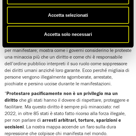
Amnesty International ha pubblicato
una mappa interattiva
(in continuo aggiornamento) per documentare quanto gli stati
del mondo stiano ricorrendo sempre più all’
uso illegale della
Accetta selezionati
forza e a leggi repressive
per stroncare le proteste.
Realizzata nell’ambito della campagna globale
Proteggo la
Accetta solo necessari
protesta
, la mappa interattiva descrive le numerose violazioni
dei diritti umani subite dalle persone che scendono in strada
per manifestare; mostra come i governi considerino le proteste
una minaccia più che un diritto e come chi è responsabile
dell’ordine pubblico interpreti il suo ruolo come soppressore
dei diritti umani anziché loro garante. Ecco perché migliaia di
persone vengono illegalmente sgomberate, arrestate,
picchiate e persino uccise durante le manifestazioni.
“
Protestare pacificamente non è un privilegio ma un
diritto
che gli stati hanno il dovere di rispettare, proteggere e
facilitare. Ma questo diritto è sempre più minacciato: nel
2022, in oltre 85 stati è stato fatto ricorso alla forza illegale,
per non parlare di
arresti arbitrari, torture, sparizioni e
uccisioni
. La nostra mappa accende un faro sulla dura
repressione che colpisce chi manifesta nel mondo.