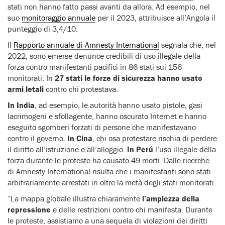
stati non hanno fatto passi avanti da allora. Ad esempio, nel
suo
monitoraggio annuale
per il 2023, attribuisce all’Angola il
punteggio di 3,4/10.
Il
Rapporto annuale di Amnesty International
segnala che, nel
2022, sono emerse denunce credibili di uso illegale della
forza contro manifestanti pacifici in 86 stati sui 156
monitorati. In
27 stati le forze di sicurezza hanno usato
armi letali
contro chi protestava.
In India
, ad esempio, le autorità hanno usato pistole, gasi
lacrimogeni e sfollagente, hanno oscurato Internet e hanno
eseguito sgomberi forzati di persone che manifestavano
contro il governo.
In Cina
, chi osa protestare rischia di perdere
il diritto all’istruzione e all’alloggio.
In Perú
l’uso illegale della
forza durante le proteste ha causato 49 morti. Dalle ricerche
di Amnesty International risulta che i manifestanti sono stati
arbitrariamente arrestati in oltre la metà degli stati monitorati.
“La mappa globale illustra chiaramente
l’ampiezza della
repressione
e delle restrizioni contro chi manifesta. Durante
le proteste, assistiamo a una sequela di violazioni dei diritti