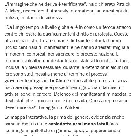
L’immagine che ne deriva è terrificante”, ha dichiarato Patrick
Wilcken, ricercatore di Amnesty International su questioni di
polizia, militari e di sicurezza.
“Da lungo tempo, a livello globale, è in corso un feroce attacco
contro chi esercita pacificamente il diritto di protesta. Questo
attacco ha distrutto vite umane.
In Iran
le autorità hanno
ucciso centinaia di manifestanti e ne hanno arrestati migliaia,
minorenni compresi, per stroncare le proteste nazionali.
Innumerevoli altri manifestanti sono stati sottoposti a torture,
inclusa la violenza sessuale, durante la detenzione: alcuni di
loro sono stati messi a morte al termine di processi
gravemente irregolari.
In Cina
è impossibile protestare senza
rischiare rappresaglie e procedimenti giudiziari: tantissimi
attivisti sono in carcere. L’elenco dei manifestanti minacciati e
degli stati che li minacciano è in crescita. Questa repressione
deve finire ora!”, ha aggiunto Wilcken.
La mappa interattiva, la prima del genere, evidenzia anche
come in molti stati le
cosiddette armi meno letali
(gas
lacrimogeni, pallottole di gomma, spray al peperoncino e