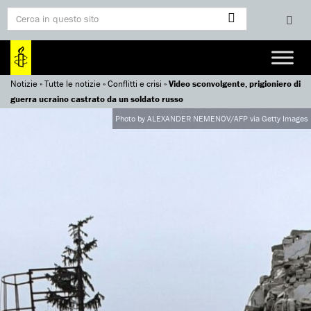
Notizie
»
Tutte le notizie
»
Conflitti e crisi
»
Video sconvolgente, prigioniero di
guerra ucraino castrato da un soldato russo
Photo by ALEXANDER NEMENOV/AFP via Getty Images