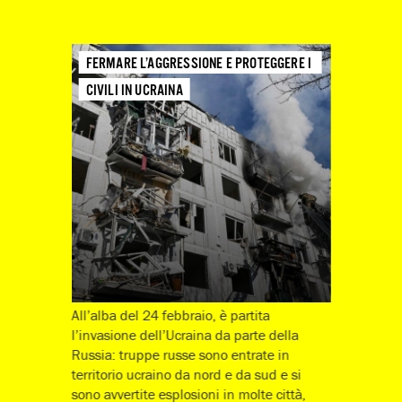
FERMARE L’AGGRESSIONE E PROTEGGERE I 
CIVILI IN UCRAINA
All’alba del 24 febbraio, è partita
l’invasione dell’Ucraina da parte della
Russia: truppe russe sono entrate in
territorio ucraino da nord e da sud e si
sono avvertite esplosioni in molte città,