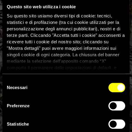
Questo sito web utilizza i cookie
Su questo sito usiamo diversi tipi di cookie: tecnici,
statistici e di profilazione (tra cui cookie utilizzati per la
personalizzazione degli annunci pubblicitari), nostri e di
terze parti. Cliccando "Accetta tutti i cookie" acconsenti a
ricevere tutti i cookie del nostro sito; cliccando su
"Mostra dettagli" puoi avere maggiori informazioni sui
singoli cookie di ogni categoria. La chiusura del banner
mediante la selezione dell'apposito comando “X”
comporta il permanere delle impostazioni di default, e
dunque la continuazione della navigazione con i cookie
tecnici. Se vuoi maggiori informazioni sul funzionamento
Selezione
dei cookie attivi sul sito clicca
qui
Necessari
del
consenso
Video sconvolgente, prigioniero
Preferenze
di guerra ucraino castrato da
un soldato russo
Statistiche