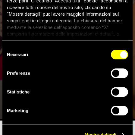
terze parti. Cliccando "Accetta tutti i cookie" acconsenti a
ricevere tutti i cookie del nostro sito; cliccando su
"Mostra dettagli" puoi avere maggiori informazioni sui
singoli cookie di ogni categoria. La chiusura del banner
mediante la selezione dell'apposito comando “X”
comporta il permanere delle impostazioni di default, e
dunque la continuazione della navigazione con i cookie
tecnici. Se vuoi maggiori informazioni sul funzionamento
Selezione
dei cookie attivi sul sito clicca
qui
Necessari
del
consenso
Violenza sessuale nelle forze
Preferenze
armate, rara condanna in
Giappone
Statistiche
12 Dicembre 2023
Marketing
Mostra dettagli