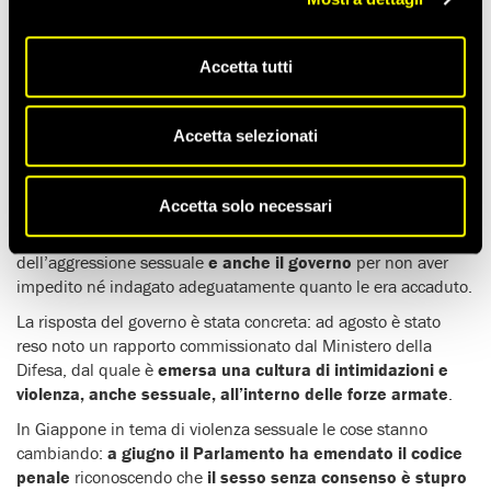
Tempo di lettura stimato:
2'
Accetta tutti
Il 12 dicembre un tribunale di Fukushima ha
condannato tre
ex soldati per aggressione sessuale
nei confronti di una
loro collega, Rina Gonoi, la cui vicenda nel 2022 era diventata
Accetta selezionati
nota dopo che lei aveva raccontato tutto in un video su
YouTube.
Accetta solo necessari
Nel giugno di quest’anno,
Gonoi aveva denunciato cinque
ex soldati
per le conseguenze psicologiche subite a seguito
dell’aggressione sessuale
e anche il governo
per non aver
impedito né indagato adeguatamente quanto le era accaduto.
La risposta del governo è stata concreta: ad agosto è stato
reso noto un rapporto commissionato dal Ministero della
Difesa, dal quale è
emersa una cultura di intimidazioni e
violenza, anche sessuale, all’interno delle forze armate
.
In Giappone in tema di violenza sessuale le cose stanno
cambiando:
a giugno il Parlamento ha emendato il codice
penale
riconoscendo che
il sesso senza consenso è stupro