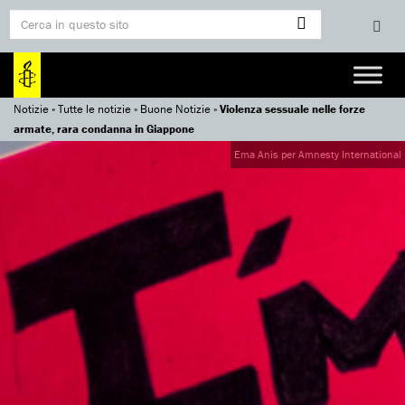
Notizie
»
Tutte le notizie
»
Buone Notizie
»
Violenza sessuale nelle forze
armate, rara condanna in Giappone
Ema Anis per Amnesty International