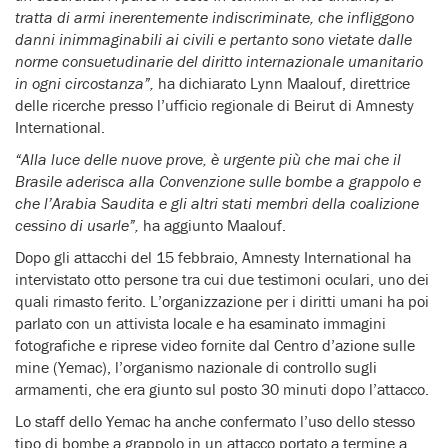
tratta di armi inerentemente indiscriminate, che infliggono
danni inimmaginabili ai civili e pertanto sono vietate dalle
norme consuetudinarie del diritto internazionale umanitario
in ogni circostanza”,
ha dichiarato Lynn Maalouf, direttrice
delle ricerche presso l’ufficio regionale di Beirut di Amnesty
International.
“Alla luce delle nuove prove, è urgente più che mai che il
Brasile aderisca alla Convenzione sulle bombe a grappolo e
che l’Arabia Saudita e gli altri stati membri della coalizione
cessino di usarle”,
ha aggiunto Maalouf.
Dopo gli attacchi del 15 febbraio, Amnesty International ha
intervistato otto persone tra cui due testimoni oculari, uno dei
quali rimasto ferito. L’organizzazione per i diritti umani ha poi
parlato con un attivista locale e ha esaminato immagini
fotografiche e riprese video fornite dal Centro d’azione sulle
mine (Yemac), l’organismo nazionale di controllo sugli
armamenti, che era giunto sul posto 30 minuti dopo l’attacco.
Lo staff dello Yemac ha anche confermato l’uso dello stesso
tipo di bombe a grappolo in un attacco portato a termine a