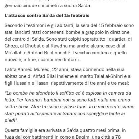
gennaio cinque chilometri a sud di Sa’da.
L’attacco contro Sa’da del 15 febbraio
Secondo i testimoni e gli abitanti, la sera del 15 febbraio sono
stati lanciati razzi contenenti bombe a grappolo in direzione
del centro di Sa’da. Sono stati colpiti soprattutto i quartieri di
Ghoza, al-Dhubat e al-Rawdha ma anche alcune case di al-
Ma’allah e Ahfdad Bilal nonché il vecchio cimitero e quello
nuovo e, infine, i campi nei dintorni.
Latifa Ahmed Mu’eed, 22 anni, stava dormendo nella sua
abitazione di Ahfad Bilal insieme al marito Talal al-Shihri e ai
figli Hussain e Hasan, rispettivamente di tre anni e tre mesi:
“La bomba ha sfondato il soffitto ed è esplosa in camera da
letto. Per fortuna i bambini non si sono fatti nulla ma erano
sotto shock. Altre tre sono esplose fuori. Io e mio marito siamo
stati portati all’ospedale al-Salam con schegge e ferite ai
piedi”.
Questa famiglia era arrivata a Sa’da quattro mesi prima, in
fuga dai combattimenti in corso a Baqim, una città a 78