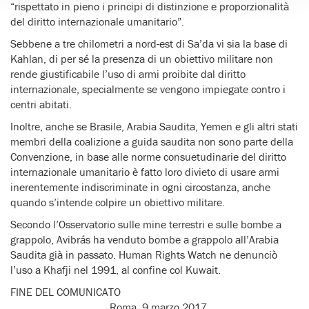
“rispettato in pieno i principi di distinzione e proporzionalità
del diritto internazionale umanitario”.
Sebbene a tre chilometri a nord-est di Sa’da vi sia la base di
Kahlan, di per sé la presenza di un obiettivo militare non
rende giustificabile l’uso di armi proibite dal diritto
internazionale, specialmente se vengono impiegate contro i
centri abitati.
Inoltre, anche se Brasile, Arabia Saudita, Yemen e gli altri stati
membri della coalizione a guida saudita non sono parte della
Convenzione, in base alle norme consuetudinarie del diritto
internazionale umanitario è fatto loro divieto di usare armi
inerentemente indiscriminate in ogni circostanza, anche
quando s’intende colpire un obiettivo militare.
Secondo l’Osservatorio sulle mine terrestri e sulle bombe a
grappolo, Avibrás ha venduto bombe a grappolo all’Arabia
Saudita già in passato. Human Rights Watch ne denunciò
l’uso a Khafji nel 1991, al confine col Kuwait.
FINE DEL COMUNICATO
Roma, 9 marzo 2017