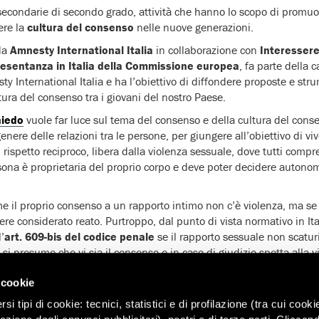
secondarie di secondo grado, attività che hanno lo scopo di promuov
ere la
cultura del consenso
nelle nuove generazioni.
 da
Amnesty International Italia
in collaborazione con
Interessere
esentanza in Italia della Commissione europea
, fa parte della
ty International Italia e ha l’obiettivo di diffondere proposte e strum
tura del consenso tra i giovani del nostro Paese.
hiedo
vuole far luce sul tema del consenso e della cultura del conse
genere delle relazioni tra le persone, per giungere all’obiettivo di vi
l rispetto reciproco, libera dalla violenza sessuale, dove tutti comp
sona è proprietaria del proprio corpo e deve poter decidere autono
 il proprio consenso a un rapporto intimo non c’è violenza, ma se 
re considerato reato. Purtroppo, dal punto di vista normativo in Ita
’
art. 609-bis del codice penale
se il rapporto sessuale non scatur
si presume che vi sia il consenso e in caso di giudizio spetta alla v
senziale avviare un processo di sensibilizzazione a questo tema, ch
 cookie
tto a livello culturale – affinché il
consenso nelle relazioni
sia l
i tipi di cookie: tecnici, statistici e di profilazione (tra cui cooki
 ambizioso risultato, la campagna di Amnesty International Italia s