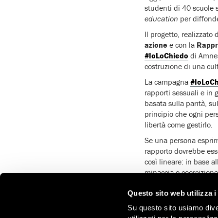
studenti di 40 scuole 
education
per diffond
Il progetto, realizzato
azione
e con la
Rappr
#IoLoChiedo
di Amnes
costruzione di una cul
La campagna
#IoLoC
rapporti sessuali e in 
basata sulla parità, su
principio che ogni per
libertà come gestirlo.
Se una persona esprime
rapporto dovrebbe esse
così lineare: in base all
minaccia o coercizione 
contrario. È perciò es
Questo sito web utilizza i
cambiamento – soprattu
Su questo sito usiamo divers
Per raggiungere questo