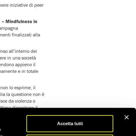
ere iniziative di
peer
 – Mindfulness in
 campagna
enti finalizzati alla
nso all’interno dei
vere in una società
rendono appieno il
mamente e in totale
non lo esprime, il
lia la questione non è
isce da violenza o
ittima dimostrare il
e possa portare a un
a norma.
Accetta tutti
e
i avvale del contributo