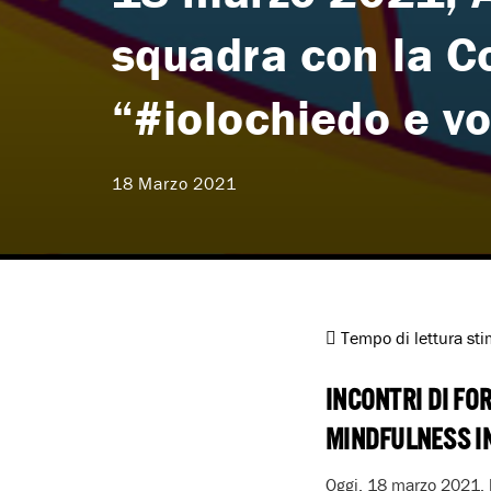
squadra con la 
“#iolochiedo e vo
18 Marzo 2021
Tempo di lettura st
INCONTRI DI FO
MINDFULNESS I
Oggi, 18 marzo 2021, h