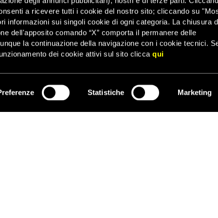
zazione degli annunci pubblicitari), nostri e di terze parti. Cliccan
ulness in azione, che propone un breve percorso esperienziale per ri
onsenti a ricevere tutti i cookie del nostro sito; cliccando su "Mo
mpetenza trasversale da coltivare e potenziare attraverso semplici
ri informazioni sui singoli cookie di ogni categoria. La chiusura d
one dell'apposito comando “X” comporta il permanere delle
lness, in questo contesto, possono aiutare i giovani a regolare le 
dunque la continuazione della navigazione con i cookie tecnici. S
verso comportamenti non salutari. Perché è possibile imparare ad e
unzionamento dei cookie attivi sul sito clicca
qui
ni ambigue ed incerte
ed
imparare a fermarsi e a non reagire rab
a dichiarato Paola Mamone per Interessere Mindfulness in azione.
i secondo grado sono state selezionate attraverso la rete dei centri
Preferenze
Statistiche
Marketing
ISCRIVITI
ropea.
olenza è uno dei cardini della strategia per la parità di genere 202
ccorre partire da azioni che prevengano il clima in cui la violenz
re alla parità di genere e allo sviluppo di relazioni non violente f
resentanza in Italia della Commissione europea ha deciso di ade
 e di collaborare convintamente a questo percorso educativo
”, ha
appresentanza.
shop seguirà un incontro per l’istituzione di un gruppo integrato in
 per incentivare forme spontanee di attivazione e disseminazione ne
ti di sensibilizzazione aperti anche ai genitori e alla società civile.