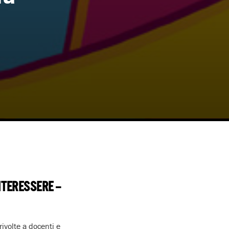
NTERESSERE –
ivolte a docenti e