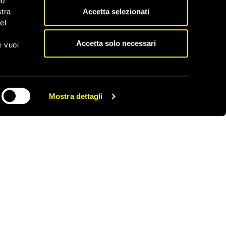
do
definire il concetto di
Accetta selezionati
stra
 pratiche che si
el
proprie emozioni per
Accetta solo necessari
e vuoi
sprimersi con
biosamente quando
Europe Direct
, gestita
Mostra dettagli
CONDIVIDI
0-2025 della
a si innesta, e
in da ragazzi. Per
rire alla campagna di
 dichiarato Antonio
 ogni scuola, formato
lle singole scuole e/o