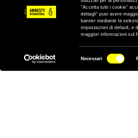
utilizzati per la personaliz
di Interessere – Mindf
"Accetta tutti i cookie" acc
consapevolezza come co
dettagli" puoi avere maggio
possono apprendere.
banner mediante la selezi
“Le pratiche di mindfu
impostazioni di default, e 
non farsi trascinare 
maggiori informazioni sul f
chiarezza in situazio
riceviamo un rifiuto”
h
Selezione
Le scuole secondarie d
Necessari
del
dalla Commissione eu
NEWSLETTER
consenso
“
La lotta contro la vi
Commissione europea. O
prevenire implica educa
questo motivo la Rapp
Amnesty International
Parenti, Capo della R
A questo ciclo di work
da docenti e studenti,
l’organizzazione di even