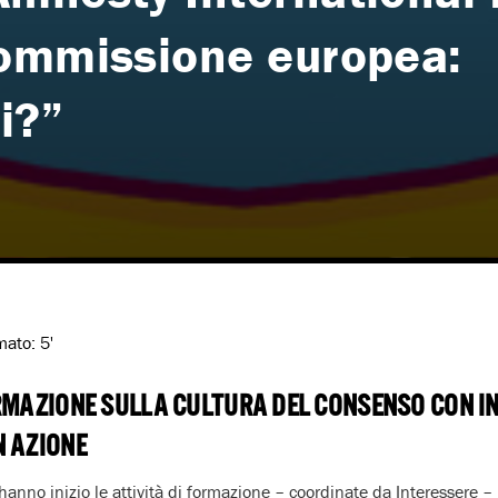
Commissione europea:
i?”
imato:
5'
RMAZIONE SULLA CULTURA DEL CONSENSO CON I
N AZIONE
anno inizio le attività di formazione – coordinate da Interessere – r