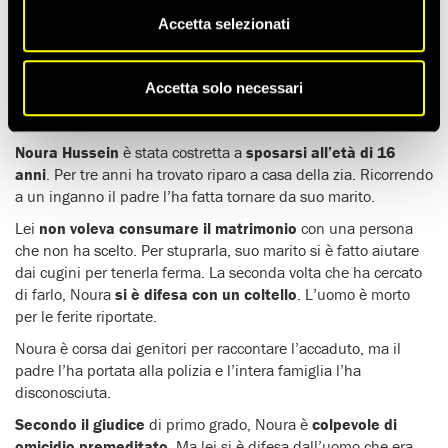
annullare la condanna a morte per Noura Hussein.
GRAZIE DI CUORE per il vostro impegno. GRAZIE a voi
Accetta selezionati
Noura non sarà messa a morte
#JusticeForNoura
https://t.co/i5kWQRSWcE
Accetta solo necessari
— Amnesty Italia (@amnestyitalia)
26 giugno 2018
Noura Hussein
è stata costretta a
sposarsi all’età di 16
anni
. Per tre anni ha trovato riparo a casa della zia. Ricorrendo
a un inganno il padre l’ha fatta tornare da suo marito.
Lei
non voleva consumare il matrimonio
con una persona
che non ha scelto. Per stuprarla, suo marito si è fatto aiutare
dai cugini per tenerla ferma. La seconda volta che ha cercato
di farlo, Noura
si è difesa con un coltello
. L’uomo è morto
per le ferite riportate.
Noura è corsa dai genitori per raccontare l’accaduto, ma il
padre l’ha portata alla polizia e l’intera famiglia l’ha
disconosciuta.
Secondo il giudice
di primo grado, Noura è
colpevole di
omicidio premeditato
. Ma lei si è difesa dall’uomo che era