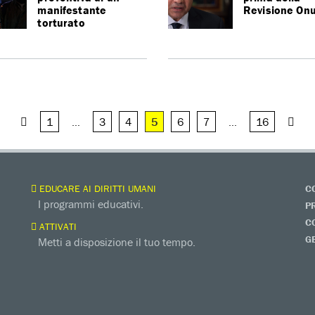
manifestante
Revisione On
torturato
1
…
3
4
5
6
7
…
16
EDUCARE AI DIRITTI UMANI
C
I programmi educativi.
P
C
ATTIVATI
G
Metti a disposizione il tuo tempo.