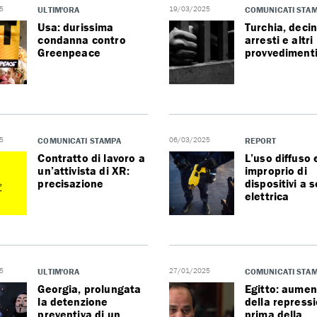
5
ULTIM'ORA
19/03/2025
COMUNICATI STA
Usa: durissima
Turchia, decin
condanna contro
arresti e altri
Greenpeace
provvediment
5
COMUNICATI STAMPA
06/03/2025
REPORT
Contratto di lavoro a
L’uso diffuso 
un’attivista di XR:
improprio di
precisazione
dispositivi a 
elettrica
5
ULTIM'ORA
27/01/2025
COMUNICATI STA
Georgia, prolungata
Egitto: aumen
la detenzione
della repress
preventiva di un
prima della