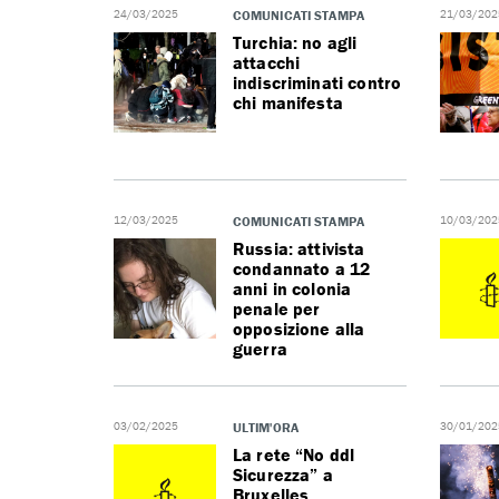
24/03/2025
COMUNICATI STAMPA
21/03/202
Turchia: no agli
attacchi
indiscriminati contro
chi manifesta
12/03/2025
COMUNICATI STAMPA
10/03/202
Russia: attivista
condannato a 12
anni in colonia
penale per
opposizione alla
guerra
03/02/2025
ULTIM'ORA
30/01/202
La rete “No ddl
Sicurezza” a
Bruxelles