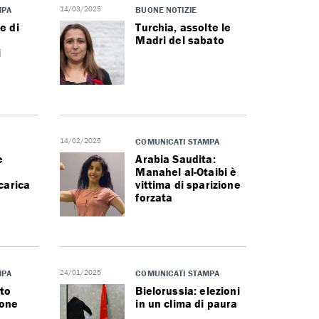
MPA
14/03/2025
BUONE NOTIZIE
e di
Turchia, assolte le
Madri del sabato
i
14/02/2025
COMUNICATI STAMPA
e
Arabia Saudita:
Manahel al-Otaibi è
scarica
vittima di sparizione
forzata
MPA
24/01/2025
COMUNICATI STAMPA
to
Bielorussia: elezioni
ione
in un clima di paura