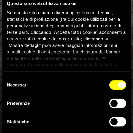
Questo sito web utilizza i cookie
Su questo sito usiamo diversi tipi di cookie: tecnici,
statistici e di profilazione (tra cui cookie utilizzati per la
personalizzazione degli annunci pubblicitari), nostri e di
terze parti. Cliccando "Accetta tutti i cookie" acconsenti a
ricevere tutti i cookie del nostro sito; cliccando su
"Mostra dettagli" puoi avere maggiori informazioni sui
singoli cookie di ogni categoria. La chiusura del banner
mediante la selezione dell'apposito comando “X”
comporta il permanere delle impostazioni di default, e
dunque la continuazione della navigazione con i cookie
tecnici. Se vuoi maggiori informazioni sul funzionamento
Selezione
dei cookie attivi sul sito clicca
qui
Necessari
del
consenso
Preferenze
Conflitto in Yemen: le richieste
al Parlamento italiano
Statistiche