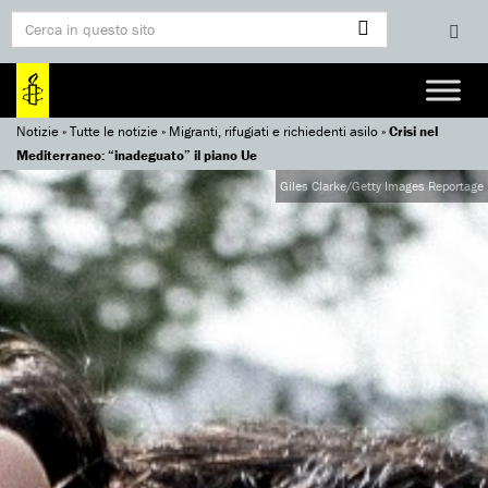
Notizie
»
Tutte le notizie
»
Migranti, rifugiati e richiedenti asilo
»
Crisi nel
Mediterraneo: “inadeguato” il piano Ue
Giles Clarke/Getty Images Reportage