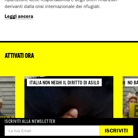
derivanti dalla crisi internazionale dei rifugiati.
Leggi ancora
.
ATTIVATI ORA
ITALIA NON NEGHI IL DIRITTO DI ASILO
NO B
ISCRIVITI ALLA NEWSLETTER
ISCRIVITI