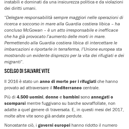
instabili e dominati da una insicurezza politica e da violazioni
dei diritti umani.
“
Delegare responsabilità sempre maggiori nelle operazioni di
ricerca e soccorso in mare alla Guardia costiera libica – ha
concluso McGowan – è un atto irresponsabile e inefficace
che ha già provocato l’aumento delle morti in mare.
Permettendo alla Guardia costiera libica di intercettare le
imbarcazioni e riportarle in terraferma, l’Unione europea sta
mostrando un evidente disprezzo per la vita dei rifugiati e dei
migranti
“.
SCELGO DI SALVARE VITE
Il 2016 è stato un
anno di morte per i rifugiati
che hanno
provato ad attraversare il
Mediterraneo
centrale.
Più di
4.500 uomini
,
donne
e
bambini
sono
annegati o
scomparsi
mentre fuggivano su barche sovraffollate, non
adatte a quel genere di traversata. E, in questi mesi del 2017,
molte altre vite sono già andate perdute.
Nonostante ciò, i
governi europei
hanno ridotto il numero