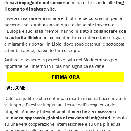
di
navi impegnate nel soccorso
in mare, lasciando alle
Ong
il compito di salvare vite
.
Invece di salvare vite umane e di offrire percorsi sicuri per le
persone che si imbarcano in queste disperate traversate,
l’Europa e suoi stati membri hanno iniziato a
collaborare con
le autorità libiche
per consentire loro di intercettare rifugiati
e migranti e riportarli in Libia, dove sono detenuti e sottoposti
a terribili abusi, tra cui tortura e stupro.
Aiutare le persone in pericolo di vita nel Mediterraneo per
riportarle nell’inferno in Libia non significa salvarle.
FIRMA ORA
I WELCOME
Dato lo squilibrio che continua a mantenersi tra Paesi in via di
sviluppo e Paesi sviluppati sul fronte dell’accoglienza dei
rifugiati, Amnesty International ritiene che sia necessario
un
nuovo approccio globale ai movimenti migratori
fondato
su una vera cooperazione internazionale e su una più equa
ripartizione delle responsabilità e degli oneri finanziari