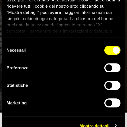
ricevere tutti i cookie del nostro sito; cliccando su
"Mostra dettagli" puoi avere maggiori informazioni sui
singoli cookie di ogni categoria. La chiusura del banner
mediante la selezione dell'apposito comando “X”
comporta il permanere delle impostazioni di default, e
dunque la continuazione della navigazione con i cookie
tecnici. Se vuoi maggiori informazioni sul funzionamento
Selezione
dei cookie attivi sul sito clicca
qui
Necessari
del
consenso
Preferenze
Crisi nel Mediterraneo:
“inadeguato” il piano Ue
Statistiche
4 Luglio 2017
Marketing
Mostra dettagli