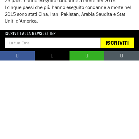
25 paesi hanno eseguito condanne a morte nel 2015
I cinque paesi che più hanno eseguito condanne a morte nel
2015 sono stati Cina, Iran, Pakistan, Arabia Saudita e Stati
Uniti d’America.
ISCRIVITI ALLA NEWSLETTER
Firma l’appello per salvare Saman Naseem
ISCRIVITI
Approfondisci il tema della pena di morte
La Giornata mondiale contro la pena di morte
Notizie correlate per tema
PENA DI MORTE