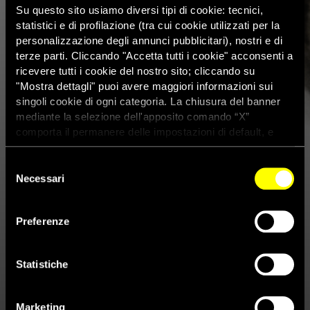
Su questo sito usiamo diversi tipi di cookie: tecnici,
statistici e di profilazione (tra cui cookie utilizzati per la
personalizzazione degli annunci pubblicitari), nostri e di
terze parti. Cliccando "Accetta tutti i cookie" acconsenti a
ricevere tutti i cookie del nostro sito; cliccando su
"Mostra dettagli" puoi avere maggiori informazioni sui
singoli cookie di ogni categoria. La chiusura del banner
mediante la selezione dell'apposito comando “X”
comporta il permanere delle impostazioni di default, e
dunque la continuazione della navigazione con i cookie
tecnici. Se vuoi maggiori informazioni sul funzionamento
Selezione
dei cookie attivi sul sito clicca
qui
Necessari
del
Giornata mondiale contro la
consenso
pena di morte: almeno 20 stati
Preferenze
la usano per reati di terrorismo
Statistiche
con procedimenti viziati
Marketing