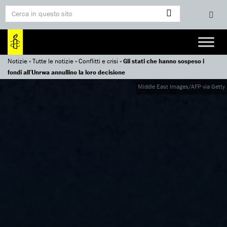
Notizie
»
Tutte le notizie
»
Conflitti e crisi
»
Gli stati che hanno sospeso i
fondi all’Unrwa annullino la loro decisione
Middle East Images/AFP via Getty