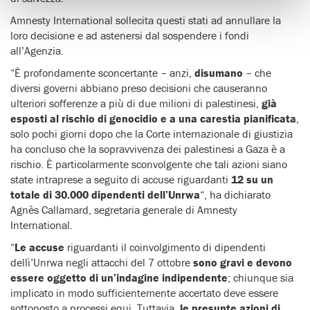
Amnesty International sollecita questi stati ad annullare la
loro decisione e ad astenersi dal sospendere i fondi
all’Agenzia.
“È profondamente sconcertante – anzi,
disumano
– che
diversi governi abbiano preso decisioni che causeranno
ulteriori sofferenze a più di due milioni di palestinesi,
già
esposti al rischio di genocidio e a una carestia pianificata
,
solo pochi giorni dopo che la Corte internazionale di giustizia
ha concluso che la sopravvivenza dei palestinesi a Gaza è a
rischio. È particolarmente sconvolgente che tali azioni siano
state intraprese a seguito di accuse riguardanti
12 su un
totale di 30.000 dipendenti dell’Unrwa
“, ha dichiarato
Agnès Callamard, segretaria generale di Amnesty
International.
“
Le accuse
riguardanti il coinvolgimento di dipendenti
dellì’Unrwa negli attacchi del 7 ottobre
sono gravi e devono
essere oggetto di un’indagine indipendente
; chiunque sia
implicato in modo sufficientemente accertato deve essere
sottoposto a processi equi. Tuttavia,
le presunte azioni di