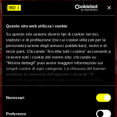
Questo sito web utilizza i cookie
Su questo sito usiamo diversi tipi di cookie: tecnici,
statistici e di profilazione (tra cui cookie utilizzati per la
personalizzazione degli annunci pubblicitari), nostri e di
terze parti. Cliccando "Accetta tutti i cookie" acconsenti a
ricevere tutti i cookie del nostro sito; cliccando su
"Mostra dettagli" puoi avere maggiori informazioni sui
singoli cookie di ogni categoria. La chiusura del banner
mediante la selezione dell'apposito comando “X”
comporta il permanere delle impostazioni di default, e
dunque la continuazione della navigazione con i cookie
tecnici. Se vuoi maggiori informazioni sul funzionamento
Selezione
dei cookie attivi sul sito clicca
qui
Necessari
del
consenso
Gli stati che hanno sospeso i
Preferenze