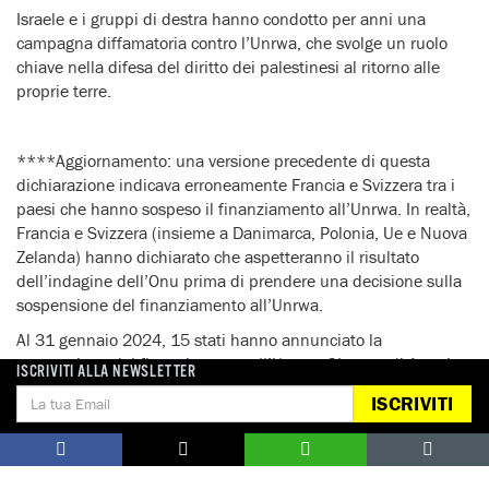
Israele e i gruppi di destra hanno condotto per anni una
campagna diffamatoria contro l’Unrwa, che svolge un ruolo
chiave nella difesa del diritto dei palestinesi al ritorno alle
proprie terre.
****Aggiornamento: una versione precedente di questa
dichiarazione indicava erroneamente Francia e Svizzera tra i
paesi che hanno sospeso il finanziamento all’Unrwa. In realtà,
Francia e Svizzera (insieme a Danimarca, Polonia, Ue e Nuova
Zelanda) hanno dichiarato che aspetteranno il risultato
dell’indagine dell’Onu prima di prendere una decisione sulla
sospensione del finanziamento all’Unrwa.
Al 31 gennaio 2024, 15 stati hanno annunciato la
sospensione del finanziamento all’Unrwa. Si tratta di Austria,
ISCRIVITI ALLA NEWSLETTER
Estonia, Finlandia, Germania, Italia, Lettonia, Lituania, Paesi
ISCRIVITI
Bassi, Romania, Svezia, Usa, Islanda, Regno Unito, Giappone
e Australia.