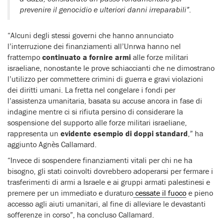
prevenire il genocidio e ulteriori danni irreparabili”.
“Alcuni degli stessi governi che hanno annunciato
l’interruzione dei finanziamenti all’Unrwa hanno nel
frattempo
continuato a fornire armi
alle forze militari
israeliane, nonostante le prove schiaccianti che ne dimostrano
l’utilizzo per commettere crimini di guerra e gravi violazioni
dei diritti umani. La fretta nel congelare i fondi per
l’assistenza umanitaria, basata su accuse ancora in fase di
indagine mentre ci si rifiuta persino di considerare la
sospensione del supporto alle forze militari israeliane,
rappresenta un
evidente esempio di doppi standard
,” ha
aggiunto Agnès Callamard.
“Invece di sospendere finanziamenti vitali per chi ne ha
bisogno, gli stati coinvolti dovrebbero adoperarsi per fermare i
trasferimenti di armi a Israele e ai gruppi armati palestinesi e
premere per un immediato e duraturo
cessate il fuoco
e pieno
accesso agli aiuti umanitari, al fine di alleviare le devastanti
sofferenze in corso”, ha concluso Callamard.