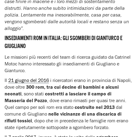
case finire in macerie e i loro mezzi di sostentamento
distrutti. Hanno anche subito intimidazioni da parte della
polizia. Lentamente ma inesorabilmente, casa per casa,
vengono sgomberati dalle autorità locali e restano senza un
alloggio”.
INSEDIAMENTI ROM IN ITALIA: GLI SGOMBERI DI GIANTURCO E
GIUGLIANO
Le missioni più recenti del team di ricerca guidato da Catrinel
Motoc hanno interessato gli insediamenti di Giugliano e
Gianturco.
Il
21 giugno del 2016
i ricercatori erano in provincia di Napoli,
dove oltre
300 rom, tra cui decine di bambini e alcuni
neonati
, sono stati
costretti a lasciare il campo di
Masseria del Pozzo
, dove erano rimasti per quasi tre anni.
Quel campo per soli rom era stato
costruito nel 2013
dal
comune di Giugliano
nelle vicinanze di una discarica di
rifiuti tossici
, dopo che in precedenza le famiglie rom erano
state ripetutamente sottoposte a sgombero forzato.
Il
7 aprile 2017
, invece, è stata la volta dello
sgombero