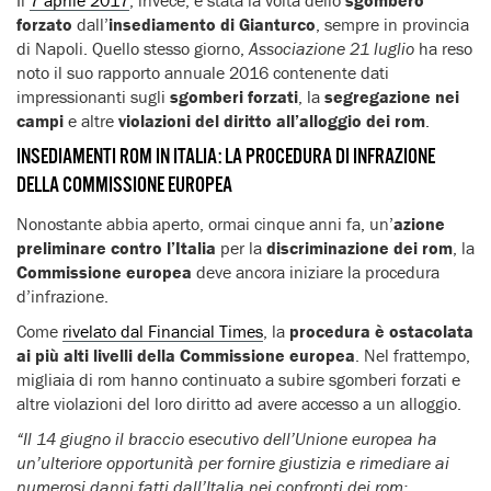
forzato
dall’
insediamento di Gianturco
, sempre in provincia
di Napoli. Quello stesso giorno,
Associazione 21 luglio
ha reso
noto il suo rapporto annuale 2016 contenente dati
impressionanti sugli
sgomberi forzati
, la
segregazione nei
campi
e altre
violazioni del diritto all’alloggio dei rom
.
INSEDIAMENTI ROM IN ITALIA: LA PROCEDURA DI INFRAZIONE
DELLA COMMISSIONE EUROPEA
Nonostante abbia aperto, ormai cinque anni fa, un’
azione
preliminare contro l’Italia
per la
discriminazione dei rom
, la
Commissione europea
deve ancora iniziare la procedura
d’infrazione.
Come
rivelato dal Financial Times
, la
procedura è ostacolata
ai più alti livelli della Commissione europea
. Nel frattempo,
migliaia di rom hanno continuato a subire sgomberi forzati e
altre violazioni del loro diritto ad avere accesso a un alloggio.
“Il 14 giugno il braccio esecutivo dell’Unione europea ha
un’ulteriore opportunità per fornire giustizia e rimediare ai
numerosi danni fatti dall’Italia nei confronti dei rom: