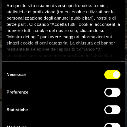
Su questo sito usiamo diversi tipi di cookie: tecnici,
statistici e di profilazione (tra cui cookie utilizzati per la
personalizzazione degli annunci pubblicitari), nostri e di
terze parti. Cliccando "Accetta tutti i cookie" acconsenti a
ricevere tutti i cookie del nostro sito; cliccando su
"Mostra dettagli" puoi avere maggiori informazioni sui
singoli cookie di ogni categoria. La chiusura del banner
mediante la selezione dell'apposito comando “X”
comporta il permanere delle impostazioni di default, e
dunque la continuazione della navigazione con i cookie
tecnici. Se vuoi maggiori informazioni sul funzionamento
Selezione
dei cookie attivi sul sito clicca
qui
Necessari
del
consenso
Insediamenti Rom: l’Unione
Preferenze
Europea deve rimediare ai
danni fatti dall’Italia
Statistiche
7 Giugno 2017