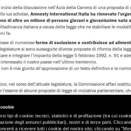
to inizio della discussione nell’Aula della Camera di una proposta di 
llo ius scholae,
Amnesty International Italia ha rinnovato l’urgen
ione di oltre un milione di persone giovani e giovanissime nate 
cittadinanza italiana a causa della legge che ne stabilisce le modali
ni fa.
a base di numerose
forme di esclusione e contribuisce ad aliment
legislature si sono susseguite diverse proposte di riforma della leg
ficare e integrare l’impianto della legge 5 febbraio 1992, n. 91 e ad
 interessato il nostro paese nell’ultimo trentennio.
o non è mai giunto all’approvazione di un testo definitivo e la norma
vo, nel corso dell’attuale legislatura, la Commissione affari costit
l’esame di alcune proposte di legge di iniziativa parlamentare, ch
o unificato, attualmente utilizzato come base di partenza per la rif
l principio dello ius scholae, in virtù del quale le persone straniere n
 cookie
 entro il dodicesimo anno di età e che abbiano frequentato almeno u
i tipi di cookie: tecnici, statistici e di profilazione (tra cui cooki
nel nostro paese, potrebbero acquisire la cittadinanza sulla base d
zazione degli annunci pubblicitari), nostri e di terze parti. Cliccan
nitori stranieri legalmente residenti in Italia.
onsenti a ricevere tutti i cookie del nostro sito; cliccando su "Mo