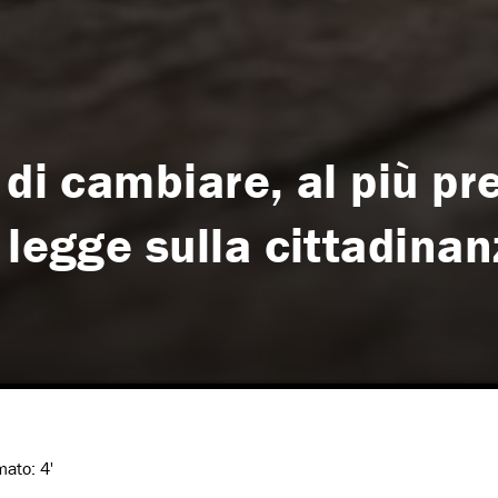
 di cambiare, al più pr
 legge sulla cittadinan
imato:
4'