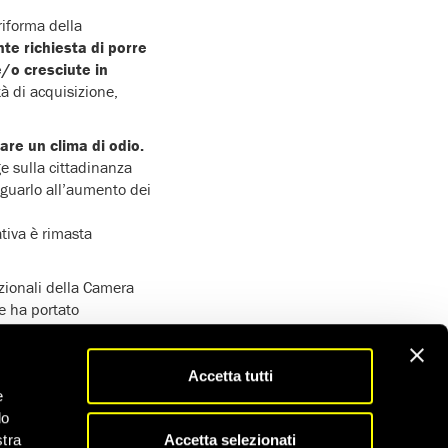
riforma della
te richiesta di porre
e/o cresciute in
tà di acquisizione,
are un clima di odio.
ge sulla cittadinanza
eguarlo all’aumento dei
tiva è rimasta
uzionali della Camera
e ha portato
orma.
ate in Italia o che vi
Accetta tutti
n ciclo di studi della
e
i una dichiarazione di
do
Accetta selezionati
stra