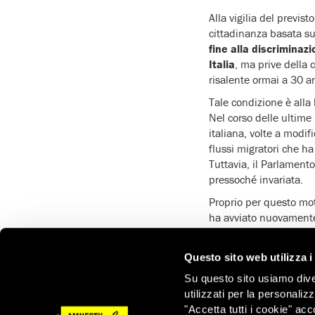
Alla vigilia del previs
cittadinanza basata su
fine alla discriminaz
Italia
, ma prive della 
risalente ormai a 30 an
Tale condizione è all
Nel corso delle ultime 
italiana, volte a modi
flussi migratori che ha
Tuttavia, il Parlament
pressoché invariata.
Proprio per questo moti
ha avviato nuovamente 
all’adozione di un test
Il testo introdurrebbe i
Questo sito web utilizza i
abbiano fatto ingresso
Su questo sito usiamo divers
durata di cinque anni 
utilizzati per la personaliz
volontà espressa dai ge
"Accetta tutti i cookie" acc