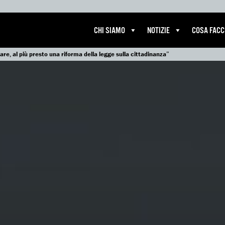
CHI SIAMO
NOTIZIE
COSA FAC
are, al più presto una riforma della legge sulla cittadinanza”