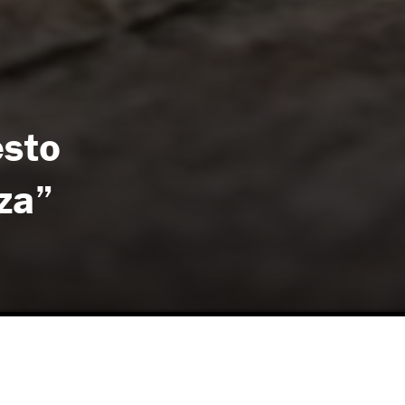
esto
za”