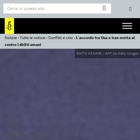
Notizie
»
Tutte le notizie
»
Conflitti e crisi
»
L’accordo tra Usa e Iran metta al
centro i diritti umani
©ATTA KENARE / AFP via Getty Images