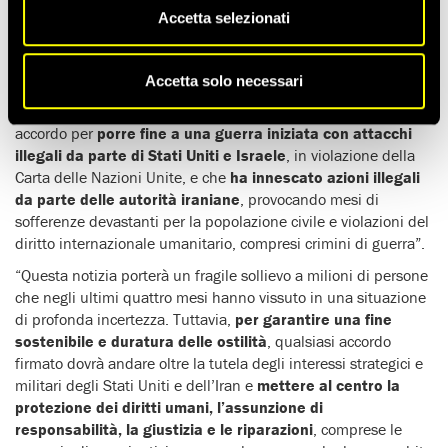
e che si è estesa agli stati limitrofi causando oltre 6000 morti
Accetta selezionati
in tutto il Medio Oriente e destabilizzando l’economia globale,
Agnès Callamard, segretaria generale di Amnesty
International, ha dichiarato:
Accetta solo necessari
“I rappresentanti statunitensi e iraniani hanno firmato un
accordo per
porre fine a una guerra iniziata con attacchi
illegali da parte di Stati Uniti e Israele
, in violazione della
Carta delle Nazioni Unite, e che
ha innescato azioni illegali
da parte delle autorità iraniane
, provocando mesi di
sofferenze devastanti per la popolazione civile e violazioni del
diritto internazionale umanitario, compresi crimini di guerra”.
“Questa notizia porterà un fragile sollievo a milioni di persone
che negli ultimi quattro mesi hanno vissuto in una situazione
di profonda incertezza. Tuttavia,
per garantire una fine
sostenibile e duratura delle ostilità
, qualsiasi accordo
firmato dovrà andare oltre la tutela degli interessi strategici e
militari degli Stati Uniti e dell’Iran e
mettere al centro la
protezione dei diritti umani, l’assunzione di
responsabilità, la giustizia e le riparazioni
, comprese le