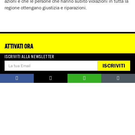
azioni e che le persone che hanno subito violazioni in tutta la
regione ottengano giustizia e riparazioni.
ATTIVATI ORA
ISCRIVITI ALLA NEWSLETTER
ISCRIVITI
STOP ALLA PULIZIA ETNICA DI ISRAELE 
STOP 
NELLA CISGIORDANIA
POPO