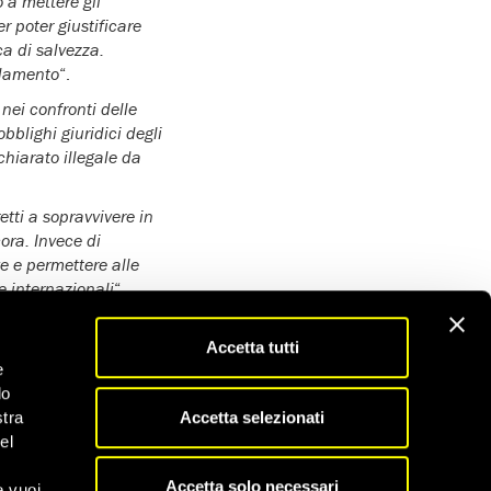
 a mettere gli
r poter giustificare
ca di salvezza.
ndamento
“.
nei confronti delle
obblighi giuridici degli
hiarato illegale da
etti a sopravvivere in
cora. Invece di
e e permettere alle
e internazionali
“.
Accetta tutti
no scritto ai
e
le affinché disponga il
do
to il dipartimento per
Accetta selezionati
stra
derali.
el
salute di tutte le
Accetta solo necessari
minatamente le persone
e vuoi