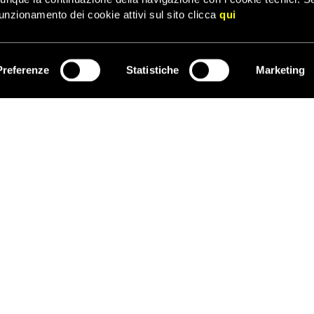
frontiera o chiuderle in centri insalubri e sovraffollati dove le cur
unzionamento dei cookie attivi sul sito clicca
qui
Preferenze
Statistiche
Marketing
ISCRIVITI