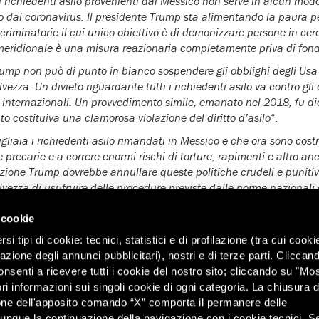
ai richiedenti asilo provenienti dal Messico non serve in alcun modo
o dal coronavirus. Il presidente Trump sta alimentando la paura pe
scriminatorie il cui unico obiettivo è di demonizzare persone in cer
 meridionale è una misura reazionaria completamente priva di fo
mp non può di punto in bianco sospendere gli obblighi degli Usa 
vezza. Un divieto riguardante tutti i richiedenti asilo va contro gli 
 internazionali. Un provvedimento simile, emanato nel 2018, fu dic
to costituiva una clamorosa violazione del diritto d’asilo
“.
gliaia i richiedenti asilo rimandati in Messico e che ora sono costr
 precarie e a correre enormi rischi di torture, rapimenti e altro an
azione Trump dovrebbe annullare queste politiche crudeli e punitiv
lvezza di usufruire delle procedure previste dalle norme nazionali 
 cookie
nternational,
Human Rights First
e
Psysicians for Human Rights
han
i tipi di cookie: tecnici, statistici e di profilazione (tra cui cooki
orità sanitarie di 13 stati chiedendo che premano sul governo federa
zazione degli annunci pubblicitari), nostri e di terze parti. Cliccan
e che si trovano nei centri di detenzione statali
e hanno sollecita
onsenti a ricevere tutti i cookie del nostro sito; cliccando su "Mo
ilasciare i richiedenti asilo e gli immigrati che si trovano in quelli fe
ri informazioni sui singoli cookie di ogni categoria. La chiusura d
itaria pubblica
il governo statunitense deve agire per proteggere la 
one dell'apposito comando “X” comporta il permanere delle
ccesso alle cure e alla protezione, evitando di respingere indiscri
dunque la continuazione della navigazione con i cookie tecnici. S