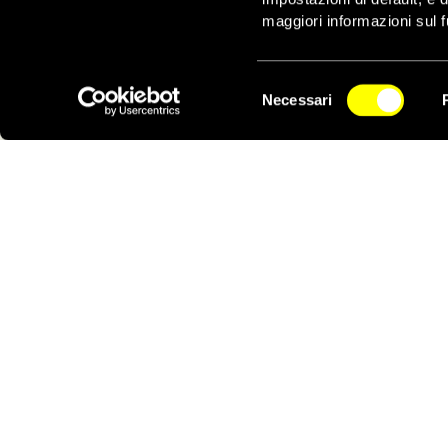
che si presentano alla 
maggiori informazioni sul f
inadeguate.
Selezione
Necessari
del
NEWSLETTER
consenso
ATTIVATI ORA
MINORI SEPARATI DAI GENITORI