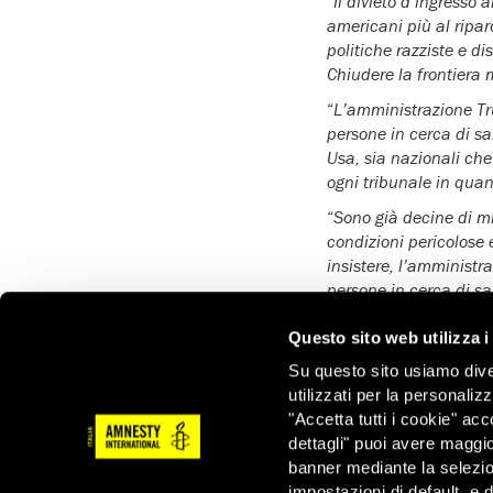
“
Il divieto d’ingresso 
americani più al ripar
politiche razziste e di
Chiudere la frontiera
“
L’amministrazione Tru
persone in cerca di sal
Usa, sia nazionali che
ogni tribunale in quan
“
Sono già decine di mi
condizioni pericolose e
insistere, l’amministr
persone in cerca di sa
Ulteriori informazioni
Questo sito web utilizza i
Il 17 marzo Amnesty I
Su questo sito usiamo divers
governatori e alle aut
utilizzati per la personaliz
rilascio delle person
"Accetta tutti i cookie" acc
la Sicurezza interna a r
dettagli" puoi avere maggio
Durante una
crisi san
banner mediante la selezi
persone e assicurare a
impostazioni di default, e 