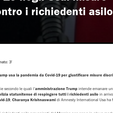
ntro i richiedenti asilo
imato:
3'
ump usa la pandemia da Covid-19 per giustificare misure discri
e secondo le quali l’
amministrazione Trump
intende emanare u
izia statunitense di respingere tutti i richiedenti asilo
in arriv
vid-19
,
Charanya Krishnaswami
di Amnesty International Usa ha 