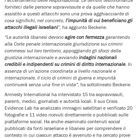
l’accertamento delle responsabilità. Le terribili testimonianze
forniteci dalle persone sopravvissute e da quelle che hanno
assistito a questi attacchi sono una prova agghiacciante di
cosa significhi, nel concreto,
l’impunità di cui beneficiano gli
attacchi illegali israeliani
”,
ha aggiunto Beckerie.
“Le autorità libanesi devono
agire con fermezza
garantendo
alla Corte penale internazionale giurisdizione sui crimini
commessi sul loro territorio, appoggiando gli sforzi della
giustizia internazionale e avviando
indagini nazionali
credibili e indipendenti su crimini di diritto internazionale
. In
assenza di un’azione coordinata a livello nazionale e
internazionale, il ciclo di crimini di guerra e impunità
continuerà senza una fine in vista”,
ha sottolineato Beckerie.
Amnesty International ha intervistato 15 tra sopravvissuti,
parenti, medici, giornalisti e autorità locali. Il suo Crisis
Evidence Lab ha analizzato immagini satellitari e verificato 20
fotografie e 11 video ricevuti direttamente o pubblicati sulle
piattaforme social. Ha anche esaminato contenuti social
pubblicati da fonti israeliane e libanesi per comprendere il
contesto in cui ciascun attacco è avvenuto e ha cercato prove