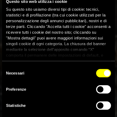
Questo sito web utilizza i cookie
Su questo sito usiamo diversi tipi di cookie: tecnici,
statistici e di profilazione (tra cui cookie utilizzati per la
personalizzazione degli annunci pubblicitari), nostri e di
terze parti. Cliccando "Accetta tutti i cookie" acconsenti a
ricevere tutti i cookie del nostro sito; cliccando su
"Mostra dettagli" puoi avere maggiori informazioni sui
singoli cookie di ogni categoria. La chiusura del banner
mediante la selezione dell'apposito comando “X”
comporta il permanere delle impostazioni di default, e
dunque la continuazione della navigazione con i cookie
tecnici. Se vuoi maggiori informazioni sul funzionamento
Selezione
dei cookie attivi sul sito clicca
qui
Necessari
del
consenso
Preferenze
Libano: gli attacchi israeliani
colpiscono bambini e bambine
Statistiche