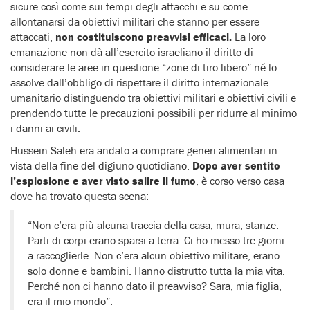
sicure così come sui tempi degli attacchi e su come
allontanarsi da obiettivi militari che stanno per essere
attaccati,
non costituiscono preavvisi efficaci.
La loro
emanazione non dà all’esercito israeliano il diritto di
considerare le aree in questione “zone di tiro libero” né lo
assolve dall’obbligo di rispettare il diritto internazionale
umanitario distinguendo tra obiettivi militari e obiettivi civili e
prendendo tutte le precauzioni possibili per ridurre al minimo
i danni ai civili.
Hussein Saleh era andato a comprare generi alimentari in
vista della fine del digiuno quotidiano.
Dopo aver sentito
l’esplosione e aver visto salire il fumo
, è corso verso casa
dove ha trovato questa scena:
“Non c’era più alcuna traccia della casa, mura, stanze.
Parti di corpi erano sparsi a terra. Ci ho messo tre giorni
a raccoglierle. Non c’era alcun obiettivo militare, erano
solo donne e bambini. Hanno distrutto tutta la mia vita.
Perché non ci hanno dato il preavviso? Sara, mia figlia,
era il mio mondo”.