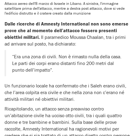
Attacco aereo dell'8 marzo di Israele in Libano. A sinistra, l'immagine
satellitare prima dell'attacco, mentre a destra post attacco, dove si vede
l'edificio distrutto e il cratere creato dalla munizione
Dalle ricerche di Amnesty International non sono emerse
prove che al momento dell’attacco fossero presenti
obiettivi militari.
Il paramedico Moussa Chaalan, tra i primi
ad arrivare sul posto, ha dichiarato:
“Era una zona di civili. Non è rimasto nulla della casa.
Le parti dei corpi erano distanti fino 200 metri dal
punto dell’impatto”.
Un funzionario locale ha confermato che i Saleh erano civili,
che l’area colpita era civile e che nella zona non c’erano né
attività militari né obiettivi militari.
Ricapitolando, un attacco senza preavviso contro
un’abitazione civile ha ucciso otto civili, tra i quali quattro
donne e tre bambine e bambini. Sulla base delle prove
raccolte, Amnesty International ha ragionevoli motivi per
credere che si sia trattato di un attacco diretto contro persone