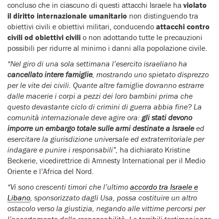
concluso che in ciascuno di questi attacchi Israele ha
violato
il diritto internazionale umanitario
non distinguendo tra
obiettivi civili e obiettivi militari, conducendo
attacchi contro
civili od obiettivi civili
o non adottando tutte le precauzioni
possibili per ridurre al minimo i danni alla popolazione civile.
“Nel giro di una sola settimana l’esercito israeliano ha
cancellato intere famiglie
, mostrando uno spietato disprezzo
per le vite dei civili. Quante altre famiglie dovranno estrarre
dalle macerie i corpi a pezzi dei loro bambini prima che
questo devastante ciclo di crimini di guerra abbia fine? La
comunità internazionale deve agire ora:
gli stati devono
imporre un embargo totale sulle armi destinate a Israele
ed
esercitare la giurisdizione universale ed extraterritoriale per
indagare e punire i responsabili”,
ha dichiarato Kristine
Beckerie, vicedirettrice di Amnesty International per il Medio
Oriente e l’Africa del Nord.
“Vi sono crescenti timori che l’ultimo
accordo tra Israele e
Libano
, sponsorizzato dagli Usa, possa costituire un altro
ostacolo verso la giustizia, negando alle vittime percorsi per