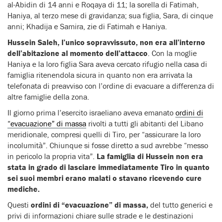
al-Abidin di 14 anni e Roqaya di 11; la sorella di Fatimah,
Haniya, al terzo mese di gravidanza; sua figlia, Sara, di cinque
anni; Khadija e Samira, zie di Fatimah e Haniya.
Hussein Saleh, l’unico sopravvissuto, non era all’interno
dell’abitazione al momento dell’attacco
. Con la moglie
Haniya e la loro figlia Sara aveva cercato rifugio nella casa di
famiglia ritenendola sicura in quanto non era arrivata la
telefonata di preavviso con l’ordine di evacuare a differenza di
altre famiglie della zona.
Il giorno prima l’esercito israeliano aveva emanato
ordini di
“evacuazione” di massa
rivolti a tutti gli abitanti del Libano
meridionale, compresi quelli di Tiro, per “assicurare la loro
incolumità”. Chiunque si fosse diretto a sud avrebbe “messo
in pericolo la propria vita”.
La famiglia di Hussein non era
stata in grado di lasciare immediatamente Tiro in quanto
sei suoi membri erano malati o stavano ricevendo cure
mediche.
Questi
ordini di “evacuazione” di massa,
del tutto generici e
privi di informazioni chiare sulle strade e le destinazioni