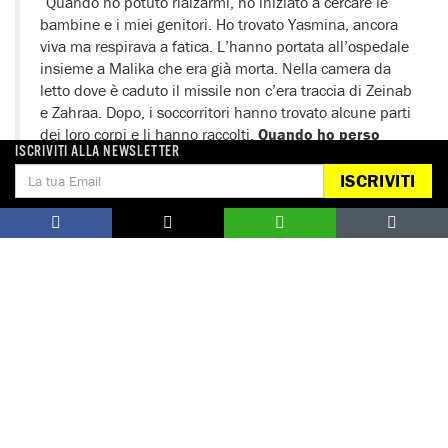
“Quando ho potuto rialzarmi, ho iniziato a cercare le
bambine e i miei genitori. Ho trovato Yasmina, ancora
viva ma respirava a fatica. L’hanno portata all’ospedale
insieme a Malika che era già morta. Nella camera da
letto dove è caduto il missile non c’era traccia di Zeinab
e Zahraa. Dopo, i soccorritori hanno trovato alcune parti
dei loro corpi e li hanno raccolti.
Quando ho perso
ISCRIVITI ALLA NEWSLETTER
ogni speranza di trovare qualcuno vivo, sono andato
all’ospedale.
Ero ferito alla testa, al volto e a un
ISCRIVITI
occhio”.
Un soccorritore locale, Mohamad Chakaroun, ha affermato che
non appena col suo team si è reso conto che l’attacco avevo
colpito il centro del villaggio, ha capito che ci sarebbero state
molte vittime civili. Sono arrivati cinque minuti dopo:
“Abbiamo trovato il corpo della nonna [Zeinab Nasser]
sopra a quello della nipote. La nonna è morta ma la
piccola era ancora viva, sebbene fosse ferita in modo
grave. L’abbiamo presa e portata all’ospedale. Poi
abbiamo recuperato il figlio [Ahmad Taqi] della donna,