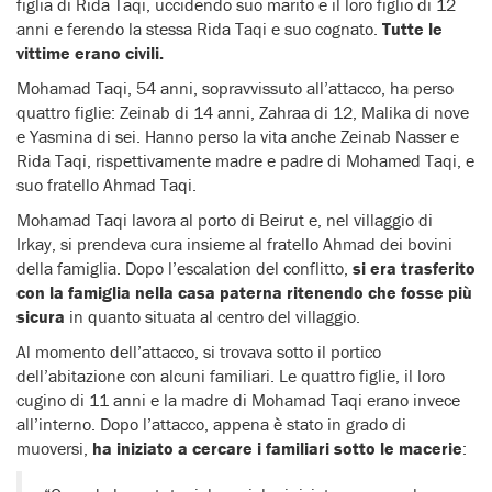
figlia di Rida Taqi, uccidendo suo marito e il loro figlio di 12
anni e ferendo la stessa Rida Taqi e suo cognato.
Tutte le
vittime erano civili.
Mohamad Taqi, 54 anni, sopravvissuto all’attacco, ha perso
quattro figlie: Zeinab di 14 anni, Zahraa di 12, Malika di nove
e Yasmina di sei. Hanno perso la vita anche Zeinab Nasser e
Rida Taqi, rispettivamente madre e padre di Mohamed Taqi, e
suo fratello Ahmad Taqi.
Mohamad Taqi lavora al porto di Beirut e, nel villaggio di
Irkay, si prendeva cura insieme al fratello Ahmad dei bovini
della famiglia. Dopo l’escalation del conflitto,
si era trasferito
con la famiglia nella casa paterna ritenendo che fosse più
sicura
in quanto situata al centro del villaggio.
Al momento dell’attacco, si trovava sotto il portico
dell’abitazione con alcuni familiari. Le quattro figlie, il loro
cugino di 11 anni e la madre di Mohamad Taqi erano invece
all’interno. Dopo l’attacco, appena è stato in grado di
muoversi,
ha iniziato a cercare i familiari sotto le macerie
: