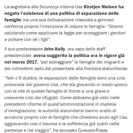
La segretaria alla Sicurezza interna Usa
Kirstjen Nielsen
ha
negato l’esistenza di una politica di separazione delle
famiglie
ma una sua dichiarazione rilasciata a gennaio
conferma proprio l’intenzione di colpire le famiglie: “
Stiamo
valutando come applicare la legge per scoraggiare i genitori
a portare con sé i figli
”.
Il suo predecessore
John Kelly
, ora capo dello staff
presidenziale,
aveva suggerito la politica ora in vigore già
nel marzo 2017,
“per scoraggiare” le famiglie dei migranti e
dei richiedenti asilo dal presentarsi alla frontiera statunitense.
“
Non c’è dubbio, le separazioni delle famiglie sono una crisi
provocata dal governo Usa, che sta giocando in modo sporco
con le vite di queste famiglie di fronte a una grave e
crescente crisi dei rifugiati. Come abbiamo già visto nelle
precedenti riforme di quest’amministrazione in materia
d’immigrazione, le autorità statunitensi hanno scelto di
accanirsi proprio con le famiglie che chiedono aiuto agli Usa,
aggravando così il trauma e la sofferenza già subiti nella
partenza e nel viaggio
”, ha accusato Guevara-Rosas.