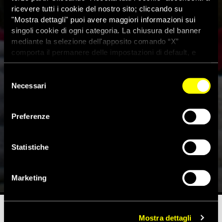
ricevere tutti i cookie del nostro sito; cliccando su
"Mostra dettagli" puoi avere maggiori informazioni sui
singoli cookie di ogni categoria. La chiusura del banner
mediante la selezione dell'apposito comando “X”
comporta il permanere delle impostazioni di default, e
dunque la continuazione della navigazione con i cookie
tecnici. Se vuoi maggiori informazioni sul funzionamento
Selezione
dei cookie attivi sul sito clicca
qui
Necessari
del
consenso
Migranti, la crudele politica
Preferenze
Usa di separare i bambini dai
genitori al confine: “è tortura”
Statistiche
19 Giugno 2018
Marketing
Mostra dettagli