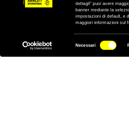
dettagli" puoi avere maggio
rappresentanti di istit
banner mediante la selezi
in un periodo in cui er
impostazioni di default, e 
I suoi familiari chiedo
maggiori informazioni sul f
tutto il periodo post-o
La storia di Narges no
Selezione
Iran:
Ahmadreza Djala
Necessari
del
NEWSLETTER
Nasrin Sotoudeh
, la
consenso
La condanna è stata c
Ahmadreza Djalali
, e
l’Università del Piemo
il 21 ottobre 2017.
ATTIVATI ORA