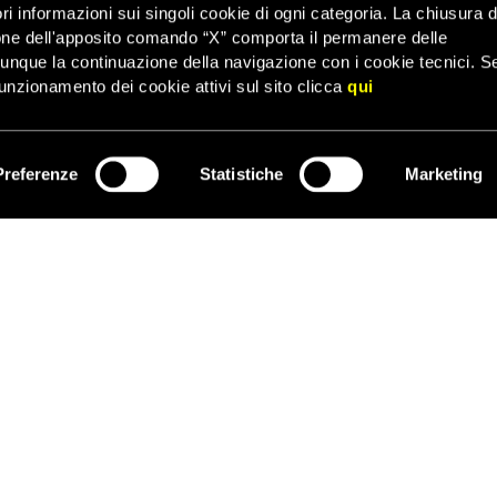
ri informazioni sui singoli cookie di ogni categoria. La chiusura d
uzioni internazionali e aver preso parte a manifestazioni pacifiche pe
one dell'apposito comando “X” comporta il permanere delle
ano frequenti gli attacchi con l’acido nei loro confronti.
dunque la continuazione della navigazione con i cookie tecnici. S
no che sia scarcerata per motivi di salute o, almeno, che possa tras
unzionamento dei cookie attivi sul sito clicca
qui
peratorio necessario.
n può non portare alla mente quella di due altre persone ingiustam
li
e
Nasrin Sotoudeh
.
Preferenze
Statistiche
Marketing
ISCRIVITI
 nota
avvocata
iraniana per i diritti umani
dovrà trascorrere in carce
onfermata in appello.
sperto di Medicina dei disastri e assistenza umanitaria ed ex ricerc
nte Orientale di Novara, è stato
condannato a morte in Iran
con l’