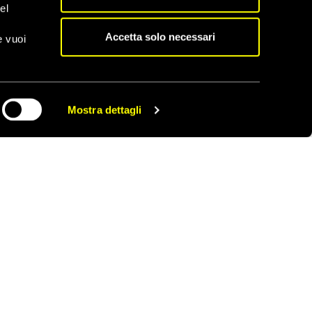
el
r i diritti delle donne,
Accetta solo necessari
e vuoi
correre in ospedale
ente imprigionate in
Mostra dettagli
CONDIVIDI
re 17 anni.
atore presso
accusa di “spionaggio”
Scopri tutti gli appelli