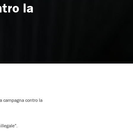
tro la
lla campagna contro la
llegale”.