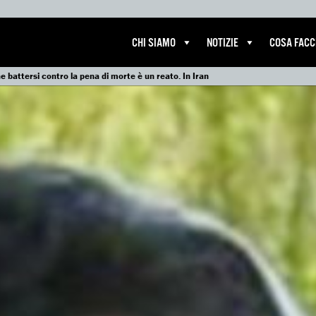
CHI SIAMO
NOTIZIE
COSA FAC
attersi contro la pena di morte è un reato. In Iran