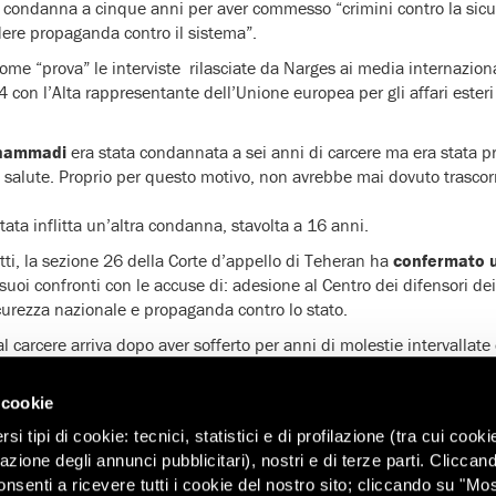
 condanna a cinque anni per aver commesso “crimini contro la sicu
dere propaganda contro il sistema”.
come “prova” le interviste rilasciate da Narges ai media internaziona
on l’Alta rappresentante dell’Unione europea per gli affari esteri e
hammadi
era stata condannata a sei anni di carcere ma era stata pr
i salute. Proprio per questo motivo, non avrebbe mai dovuto trascor
tata inflitta un’altra condanna, stavolta a 16 anni.
ti, la sezione 26 della Corte d’appello di Teheran ha
confermato 
suoi confronti con le accuse di: adesione al Centro dei difensori dei
icurezza nazionale e propaganda contro lo stato.
 carcere arriva dopo aver sofferto per anni di molestie intervallate
zione, che hanno peggiorato notevolmente la salute di Narges.
 cookie
te ricoverata in ospedale
da quando è stata imprigionata. È grave
(un coagulo di sangue nei polmoni) e un disturbo neurologico che 
i tipi di cookie: tecnici, statistici e di profilazione (tra cui cooki
mporanea.
zazione degli annunci pubblicitari), nostri e di terze parti. Cliccan
onsenti a ricevere tutti i cookie del nostro sito; cliccando su "Mo
ver invocato l’abolizione della pena di morte
, aver parlato di dir