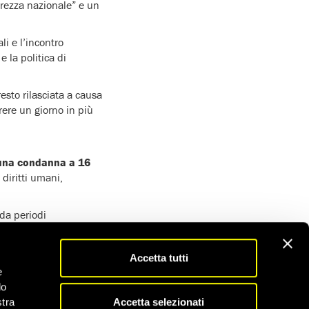
rezza nazionale” e un
li e l’incontro
 la politica di
esto rilasciata a causa
rere un giorno in più
una condanna a 16
 diritti umani,
 da periodi
mente malata, soffre
Accetta tutti
le provoca convulsioni
e
do
Accetta selezionati
stra
itti umani con