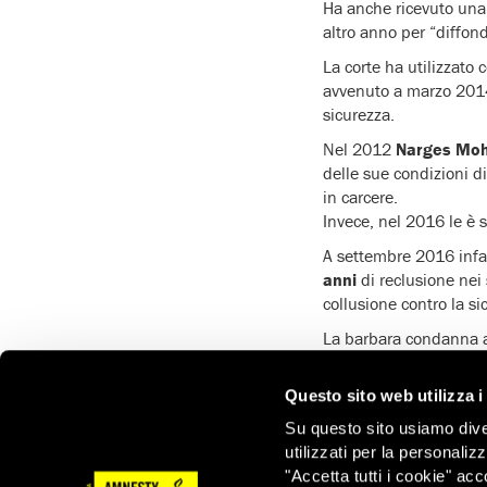
Ha anche ricevuto una
altro anno per “diffon
La corte ha utilizzato 
avvenuto a marzo 2014 c
sicurezza.
Nel 2012
Narges Mo
delle sue condizioni d
in carcere.
Invece, nel 2016 le è s
A settembre 2016 infat
anni
di reclusione nei 
collusione contro la s
La barbara condanna al
intermittenti di deten
Questo sito web utilizza i
Narges è stata
più vol
di embolia polmonare 
Su questo sito usiamo divers
e paralisi parziale te
utilizzati per la personaliz
"Accetta tutti i cookie" acc
La sua “colpa” è di a