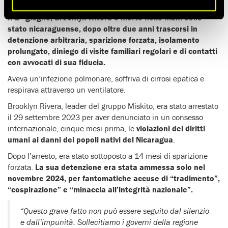
detenuto, in un letto d’ospedale, emaciato e fiaccato.
Il 1° giugno, Brooklyn Rivera è morto nelle mani dello
stato nicaraguense, dopo oltre due anni trascorsi in
detenzione arbitraria, sparizione forzata, isolamento
prolungato, diniego di visite familiari regolari e di contatti
con avvocati di sua fiducia.
Aveva un’infezione polmonare, soffriva di cirrosi epatica e
respirava attraverso un ventilatore.
Brooklyn Rivera, leader del gruppo Miskito, era stato arrestato
il 29 settembre 2023 per aver denunciato in un consesso
internazionale, cinque mesi prima, le
violazioni dei diritti
umani ai danni dei popoli nativi del Nicaragua
.
Dopo l’arresto, era stato sottoposto a 14 mesi di sparizione
forzata.
La sua detenzione era stata ammessa solo nel
novembre 2024, per fantomatiche accuse di “tradimento”,
“cospirazione” e “minaccia all’integrità nazionale”.
“Questo grave fatto non può essere seguito dal silenzio
e dall’impunità. Sollecitiamo i governi della regione