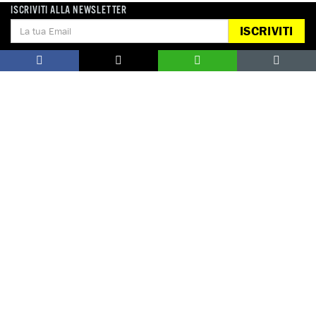
ISCRIVITI ALLA NEWSLETTER
CARCERI E DETENZIONE
ISCRIVITI
DIFENSORI DEI DIRITTI UMANI
LIBERTÀ DI ESPRESSIONE
LIBERTÀ DI PROTESTA
POPOLAZIONI NATIVE
Notizie correlate per paese
NICARAGUA
Campagne correlate