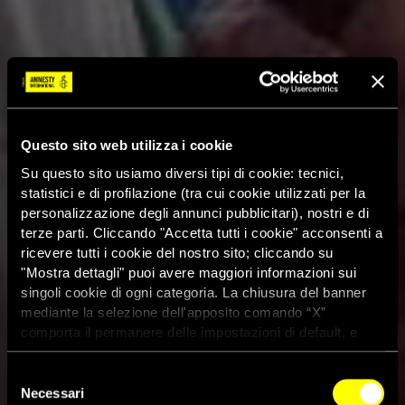
Questo sito web utilizza i cookie
Su questo sito usiamo diversi tipi di cookie: tecnici,
statistici e di profilazione (tra cui cookie utilizzati per la
personalizzazione degli annunci pubblicitari), nostri e di
terze parti. Cliccando "Accetta tutti i cookie" acconsenti a
ricevere tutti i cookie del nostro sito; cliccando su
"Mostra dettagli" puoi avere maggiori informazioni sui
singoli cookie di ogni categoria. La chiusura del banner
mediante la selezione dell'apposito comando “X”
comporta il permanere delle impostazioni di default, e
dunque la continuazione della navigazione con i cookie
tecnici. Se vuoi maggiori informazioni sul funzionamento
Selezione
dei cookie attivi sul sito clicca
qui
Necessari
del