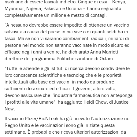
rischiano di essere lasciati indietro. Cinque di essi – Kenya,
Myanmar, Nigeria, Pakistan e Ucraina – hanno segnalato
complessivamente un milione e mezzo di contagi.
“A nessuno dovrebbe essere impedito di ottenere un vaccino
salvavita a causa del paese in cui vive o di quanti soldi ha in
tasca. Ma se non vi saranno cambiamenti radicali, miliardi di
persone nel mondo non saranno vaccinate in modo sicuro ed
efficace negli anni a venire, ha dichiarato Anna Marriott,
direttrice del programma Politiche sanitarie di Oxfam.
“Tutte le aziende e gli istituti di ricerca devono condividere le
loro conoscenze scientifiche e tecnologiche e le proprietà
intellettuali alla base dei vaccini in modo da produrre
sufficienti dosi sicure ed efficaci. I governi, a loro volta,
devono assicurare che l’industria farmaceutica non anteponga
i profitti alle vite umane”, ha aggiunto Heidi Chow, di Justice
Now.
Il vaccino Pfizer/BioNTech ha già ricevuto l’autorizzazione nel
Regno Unito e le vaccinazioni sono già iniziate questa
settimane. È probabile che riceva ulteriori autorizzazioni da