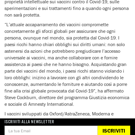
proprietà intellettuale sui vaccini contro il Covid-19, sulle
sperimentazioni e sui trattamenti fino a quando ogni persona
non sarà protetta.
“L’attuale accaparramento dei vaccini compromette
concretamente gli sforzi globali per assicurare che ogni
persona, ovunque nel mondo, sia protetta dal Covid-19. I
paesi ricchi hanno chiari obblighi sui diritti umani: non solo
astenersi da azioni che potrebbero pregiudicare l’accesso
universale ai vaccini, ma anche collaborare con e fornire
assistenza ai paesi che ne hanno bisogno. Acquistando gran
parte dei vaccini del mondo, i paesi ricchi stanno violando i
loro obblighi: inizino a lavorare con gli altri condividendo le
conoscenze, aumentando le forniture e aiutando così a porre
fine alla crisi globale provocata dal Covid-19”, ha affermato
Steve Cockburn, direttore del programma Giustizia economica
e sociale di Amnesty International.
I vaccini sviluppati da Oxford/AstraZeneca, Moderna e
Pfizer/ioNTech hanno ricevuto oltre cinque miliardi di dollari
ISCRIVITI ALLA NEWSLETTER
di fondi pubblici e questo, secondo l’Alleanza per un vaccino
ISCRIVITI
popolse, pone su queste aziende la responsabilità di agire in