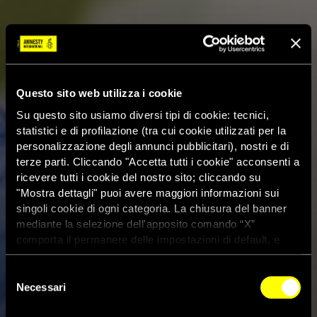
Questo sito web utilizza i cookie
Su questo sito usiamo diversi tipi di cookie: tecnici,
statistici e di profilazione (tra cui cookie utilizzati per la
personalizzazione degli annunci pubblicitari), nostri e di
terze parti. Cliccando "Accetta tutti i cookie" acconsenti a
ricevere tutti i cookie del nostro sito; cliccando su
"Mostra dettagli" puoi avere maggiori informazioni sui
singoli cookie di ogni categoria. La chiusura del banner
mediante la selezione dell'apposito comando “X”
comporta il permanere delle impostazioni di default, e
dunque la continuazione della navigazione con i cookie
tecnici. Se vuoi maggiori informazioni sul funzionamento
Selezione
dei cookie attivi sul sito clicca
qui
Necessari
del
“Nove persone su dieci nei
consenso