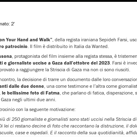
imato:
2'
 on Your Hand and Walk”
, della regista iraniana Sepideh Farsi, us
ro patrocinio
. Il film è distribuito in Italia da Wanted.
ssona
, protagonista del film insieme alla regista stessa, è tristeme
sti e giornaliste uccise a Gaza dall’ottobre del 2023
. Farsi è inve
rovato a raggiungere la Striscia di Gaza ma non ci sono riusciti.
o incontro, la decisione di trarre un documento dalle loro conversazio
anti dalle due donne
, una come testimone e l’altra come giornalist
,
le bellissime foto di Fatma
, che parlano di fatica, disperazione, 
a Gaza negli ultimi due anni.
patrocinio con la seguente motivazione:
iù di 250 giornaliste e giornalisti sono stati uccisi nella Striscia 
i lei ci restano decine di foto che raccontano la distruzione, il dol
cuole, case e ospedali. E il racconto della sua quotidianità, affida