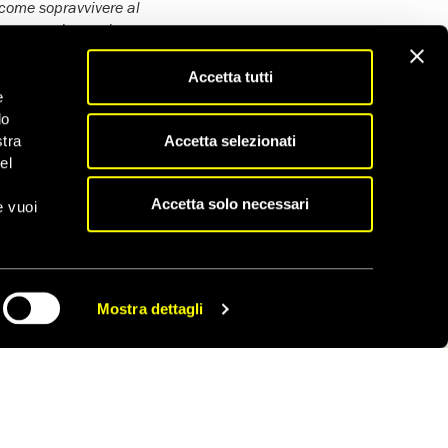
 come sopravvivere al
 consapevolezza che
Accetta tutti
n/article/put-your-
e
do
Accetta selezionati
stra
el
Accetta solo necessari
e vuoi
Scopri tutti gli appelli
Mostra dettagli
CONDIVIDI