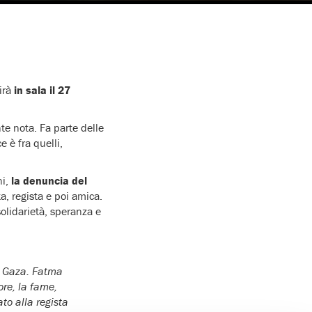
cirà
in sala il 27
nte nota. Fa parte delle
ce è fra quelli,
ni,
la denuncia del
a, regista e poi amica.
solidarietà, speranza e
di Gaza. Fatma
ore, la fame,
to alla regista