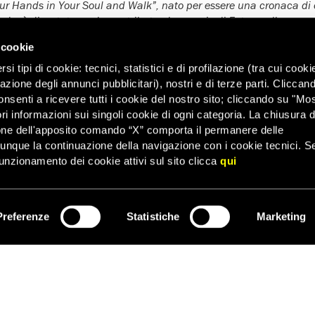
our Hands in Your Soul and Walk”, nato per essere una cronaca di
arlo, è diventato anche un tributo al coraggio di Fatma, alla sua
oni dei diritti umani è il primo passo per combatterle.
 cookie
si può consultare la pagina del film:
https://www.wantedcinema.eu/e
i tipi di cookie: tecnici, statistici e di profilazione (tra cui cooki
-walk
zazione degli annunci pubblicitari), nostri e di terze parti. Cliccan
onsenti a ricevere tutti i cookie del nostro sito; cliccando su "Mo
ri informazioni sui singoli cookie di ogni categoria. La chiusura d
one dell'apposito comando “X” comporta il permanere delle
dunque la continuazione della navigazione con i cookie tecnici. S
unzionamento dei cookie attivi sul sito clicca
qui
Preferenze
Statistiche
Marketing
ISCRIVITI