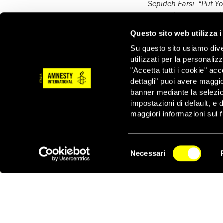
Sepideh Farsi. “Put Y
genocidio per raccont
documentare le violazi
Questo sito web utilizza i
Per conoscere le sale 
Su questo sito usiamo divers
soul-on-your-hand-and
utilizzati per la personaliz
"Accetta tutti i cookie" acc
dettagli" puoi avere maggio
banner mediante la selezi
impostazioni di default, e 
maggiori informazioni sul f
ATTIVATI ORA
STOP AL GENOCIDIO DI ISRAELE 
Selezione
Necessari
del
CONTRO LA POPOLAZIONE 
NEWSLETTER
consenso
PALESTINESE DI GAZA