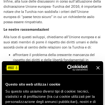
Infine, alla luce delle discussioni in corso sull’attuazione della
dichiarazione Unione europea -Turchia del 2016, è importante
notare che la Turchia non soddisfa i criteri dell’Unione
europea di “paese terzo sicuro” in cui un richiedente asilo
possa essere rimpatriato.
Le nostre raccomandazioni
Alla luce di questi sviluppi, chiediamo all’Unione europea e ai
suoi stati membri di porre il rispetto dei diritti umani e della
società civile al centro delle relazioni con la Turchia e di:
affrontare il problema della crescente mancanza del
rispetto dei diritti e delle libertà fondamentali in
Turchia, durante il Consiglio affari esteri del 13 luglio e
durante tutte le comunicazioni pubbliche inerenti
all’imminente incontro;
riaffermare pubblicamente che il rispetto dei diritti
Questo sito web utilizza i cookie
umani e una società civile fiorente e indipendente sono
essenziali per le relazioni Unione europea -Turchia a
Su questo sito usiamo diversi tipi di cookie: tecnici,
tutti i livelli e rimangono un prerequisito per progredire
statistici e di profilazione (tra cui cookie utilizzati per la
nei settori in cui la Turchia cerca la normalizzazione;
personalizzazione degli annunci pubblicitari), nostri e di