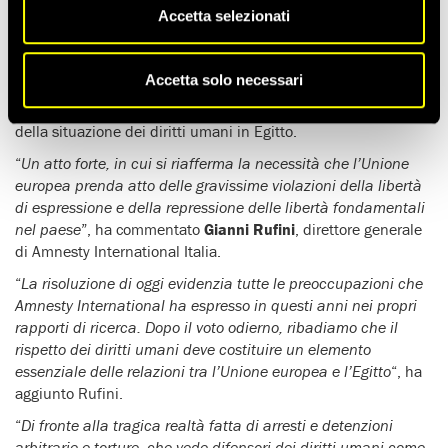
Amnesty International: “I diritti umani siano al centro dei
Accetta selezionati
rapporti dell’Unione europea con i Paesi terzi”
Amnesty International Italia ha accolto con favore la
Accetta solo necessari
discussione e l’approvazione odierna, con
434 voti a favore
,
della risoluzione del Parlamento europeo sul deterioramento
della situazione dei diritti umani in Egitto.
“
Un atto forte, in cui si riafferma la necessità che l’Unione
europea prenda atto delle gravissime violazioni della libertà
di espressione e della repressione delle libertà fondamentali
nel paese
”, ha commentato
Gianni Rufini
, direttore generale
di Amnesty International Italia.
“
La risoluzione di oggi evidenzia tutte le preoccupazioni che
Amnesty International ha espresso in questi anni nei propri
rapporti di ricerca. Dopo il voto odierno, ribadiamo che il
rispetto dei diritti umani deve costituire un elemento
essenziale delle relazioni tra l’Unione europea e l’Egitto
“, ha
aggiunto Rufini.
“
Di fronte alla tragica realtà fatta di arresti e detenzioni
arbitrarie e torture, che vede difensori dei diritti umani come