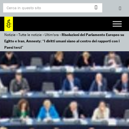
Notizie
»
Tutte le notizie
»
Ultim'ora
»
Risoluzioni del Parlamento Europeo su
Egitto e Iran, Amnesty: “I diritti umani siano al centro dei rapporti con i
Paesi terzi”