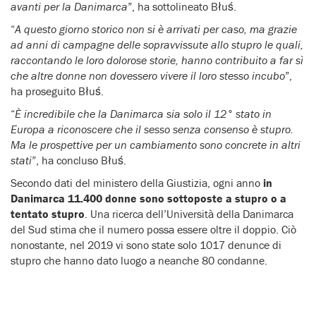
avanti per la Danimarca
”, ha sottolineato B
łuś
.
“
A questo giorno storico non si è arrivati per caso, ma grazie
ad anni di campagne delle sopravvissute allo stupro le quali,
raccontando le loro dolorose storie, hanno contribuito a far sì
che altre donne non dovessero vivere il loro stesso incubo
”,
ha proseguito B
łuś
.
“
È incredibile che la Danimarca sia solo il 12° stato in
Europa a riconoscere che il sesso senza consenso è stupro.
Ma le prospettive per un cambiamento sono concrete in altri
stati
”, ha concluso B
łuś
.
Secondo dati del ministero della Giustizia, ogni anno
in
Danimarca 11.400 donne sono sottoposte a stupro o a
tentato stupro
. Una ricerca dell’Università della Danimarca
del Sud stima che il numero possa essere oltre il doppio. Ciò
nonostante, nel 2019 vi sono state solo 1017 denunce di
stupro che hanno dato luogo a neanche 80 condanne.