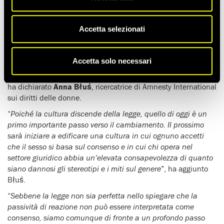
Il 17 dicembre il parlamento danese
ha approvato
la
legge
che, dopo la firma della Regina, riconoscerà che
il sesso
senza consenso è stupro
.
Accetta selezionati
“
È un grande giorno per le donne della Danimarca. Una legge
antiquata e pericolosa sullo stupro viene gettata nella
Accetta solo necessari
pattumiera della storia. La nuova legge aiuterà a porre fine
alle diffuse stigmatizzazioni e all’impunità per questo reato
”,
ha dichiarato
Anna B
łuś
, ricercatrice di Amnesty International
sui diritti delle donne.
“
Poiché la cultura discende della legge, quello di oggi è un
primo importante passo verso il cambiamento. Il prossimo
sarà iniziare a edificare una cultura in cui ognuno accetti
che il sesso si basa sul consenso e in cui chi opera nel
settore giuridico abbia un’elevata consapevolezza di quanto
siano dannosi gli stereotipi e i miti sul genere
”, ha aggiunto
B
łuś
.
“
Sebbene la legge non sia perfetta nello spiegare che la
passività di reazione non può essere interpretata come
consenso, siamo comunque di fronte a un profondo passo