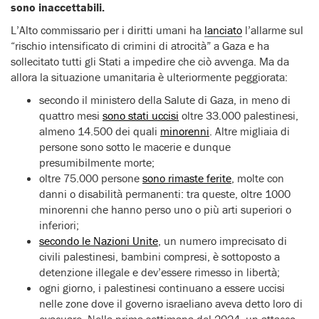
sono inaccettabili.
L’Alto commissario per i diritti umani ha
lanciato
l’allarme sul
“rischio intensificato di crimini di atrocità” a Gaza e ha
sollecitato tutti gli Stati a impedire che ciò avvenga. Ma da
allora la situazione umanitaria è ulteriormente peggiorata:
secondo il ministero della Salute di Gaza, in meno di
quattro mesi
sono stati uccisi
oltre 33.000 palestinesi,
almeno 14.500 dei quali
minorenni
. Altre migliaia di
persone sono sotto le macerie e dunque
presumibilmente morte;
oltre 75.000 persone
sono rimaste ferite
, molte con
danni o disabilità permanenti: tra queste, oltre 1000
minorenni che hanno perso uno o più arti superiori o
inferiori;
secondo le Nazioni Unite
, un numero imprecisato di
civili palestinesi, bambini compresi, è sottoposto a
detenzione illegale e dev’essere rimesso in libertà;
ogni giorno, i palestinesi continuano a essere uccisi
nelle zone dove il governo israeliano aveva detto loro di
evacuare. Nella prima settimana del 2024, un attacco