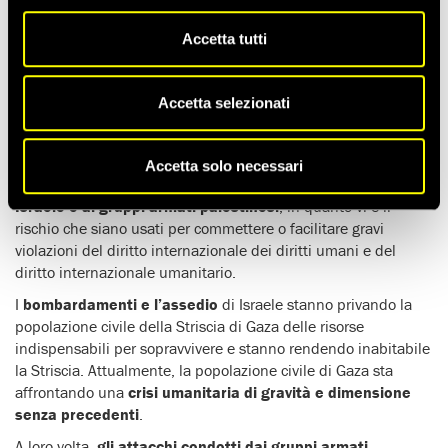
Tempo di lettura stimato:
18'
Accetta tutti
*Notizia originariamente pubblicata il 24 gennaio 2024 e
aggiornata il 12 aprile 2024.
Accetta selezionati
Oltre 250 le organizzazioni umanitarie e per i diritti umani*
che hanno chiesto a tutti gli stati di p
orre immediatamente
Accetta solo necessari
fine ai trasferimenti di armi, componenti e munizioni a
Israele e ai gruppi armati palestinesi
, in quanto vi è il
rischio che siano usati per commettere o facilitare gravi
violazioni del diritto internazionale dei diritti umani e del
diritto internazionale umanitario.
I
bombardamenti e l’assedio
di Israele stanno privando la
popolazione civile della Striscia di Gaza delle risorse
indispensabili per sopravvivere e stanno rendendo inabitabile
la Striscia. Attualmente, la popolazione civile di Gaza sta
affrontando una
crisi umanitaria di gravità e dimensione
senza precedenti
.
A loro volta,
gli attacchi condotti dai gruppi armati