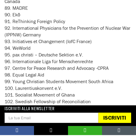
Canada
89. MADRE
90. Ekō
91. ReThinking Foreign Policy
92. International Physicians for the Prevention of Nuclear War
(IPPNW) Germany
93. Initiatives et Changement (IofC France)
94. WeWorld
95. pax christi – Deutsche Sektion e.V.
96. Internationale Liga für Menschenrechte
97. Centre for Peace Research and Advocacy -CPRA
98. Equal Legal Aid
99. Young Christian Students Movement South Africa
100. Laurentiuskonvent e.V.
101. Socialist Movement of Ghana
102. Swedish Fellowship of Reconciliation
103. Japan Fellowship of Reconciliation
ISCRIVITI ALLA NEWSLETTER
104. Action Corps
ISCRIVITI
105. EgyptWide for Human Rights
106. Pax Christi International
107. International Physicians for the Prevention of Nuclear