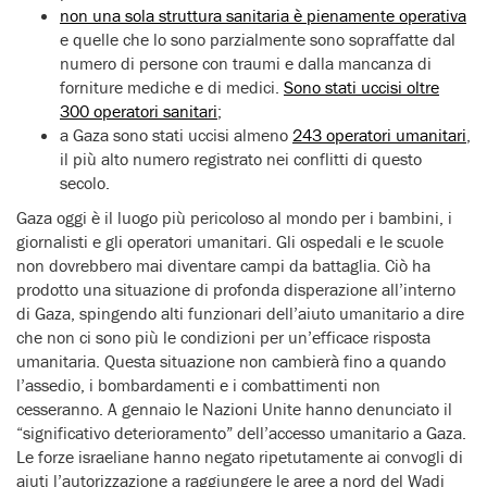
non una sola struttura sanitaria è pienamente operativa
e quelle che lo sono parzialmente sono sopraffatte dal
numero di persone con traumi e dalla mancanza di
forniture mediche e di medici.
Sono stati uccisi oltre
300 operatori sanitari
;
a Gaza sono stati uccisi almeno
243 operatori umanitari
,
il più alto numero registrato nei conflitti di questo
secolo.
Gaza oggi è il luogo più pericoloso al mondo per i bambini, i
giornalisti e gli operatori umanitari. Gli ospedali e le scuole
non dovrebbero mai diventare campi da battaglia. Ciò ha
prodotto una situazione di profonda disperazione all’interno
di Gaza, spingendo alti funzionari dell’aiuto umanitario a dire
che non ci sono più le condizioni per un’efficace risposta
umanitaria. Questa situazione non cambierà fino a quando
l’assedio, i bombardamenti e i combattimenti non
cesseranno. A gennaio le Nazioni Unite hanno denunciato il
“significativo deterioramento” dell’accesso umanitario a Gaza.
Le forze israeliane hanno negato ripetutamente ai convogli di
aiuti l’autorizzazione a raggiungere le aree a nord del Wadi