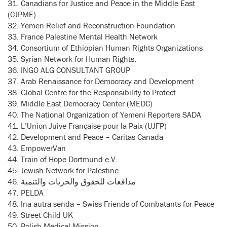
31. Canadians for Justice and Peace in the Middle East
(CJPME)
32. Yemen Relief and Reconstruction Foundation
33. France Palestine Mental Health Network
34. Consortium of Ethiopian Human Rights Organizations
35. Syrian Network for Human Rights.
36. INGO ALG CONSULTANT GROUP
37. Arab Renaissance for Democracy and Development
38. Global Centre for the Responsibility to Protect
39. Middle East Democracy Center (MEDC)
40. The National Organization of Yemeni Reporters SADA
41. L’Union Juive Française pour la Paix (UJFP)
42. Development and Peace – Caritas Canada
43. EmpowerVan
44. Train of Hope Dortmund e.V.
45. Jewish Network for Palestine
46. مدافعات للحقوق والحريات والتنمية
47. PELDA
48. Ina autra senda – Swiss Friends of Combatants for Peace
49. Street Child UK
50. Polish Medical Mission