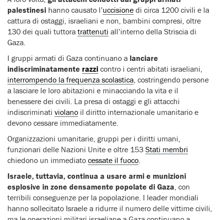
palestinesi
hanno causato l’
uccisione
di circa 1200 civili e la
cattura di ostaggi, israeliani e non, bambini compresi, oltre
130 dei quali tuttora
trattenuti
all’interno della Striscia di
Gaza.
I gruppi armati di Gaza continuano a
lanciare
indiscriminatamente
razzi
contro i centri abitati israeliani,
interrompendo la frequenza scolastica
, costringendo persone
a lasciare le loro abitazioni e minacciando la vita e il
benessere dei civili. La presa di ostaggi e gli attacchi
indiscriminati
violano
il diritto internazionale umanitario e
devono cessare immediatamente.
Organizzazioni umanitarie, gruppi per i diritti umani,
funzionari delle Nazioni Unite e oltre 153
Stati membri
chiedono un immediato
cessate il fuoco
.
Israele, tuttavia, continua a usare armi e munizioni
esplosive in zone densamente popolate di Gaza
, con
terribili conseguenze per la popolazione. I leader mondiali
hanno sollecitato Israele a ridurre il numero delle vittime civili,
ma le operazioni militari israeliane a Gaza continuano a