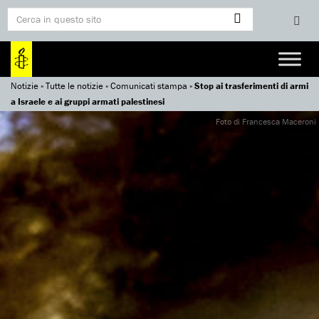
Notizie
»
Tutte le notizie
»
Comunicati stampa
»
Stop ai trasferimenti di armi
a Israele e ai gruppi armati palestinesi
Foto di Francesca Maceroni