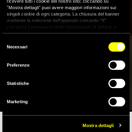
ricevere tutti i cookie del nostro sito; cliccando su
"Mostra dettagli" puoi avere maggiori informazioni sui
singoli cookie di ogni categoria. La chiusura del banner
mediante la selezione dell'apposito comando “X”
comporta il permanere delle impostazioni di default, e
dunque la continuazione della navigazione con i cookie
tecnici. Se vuoi maggiori informazioni sul funzionamento
Selezione
dei cookie attivi sul sito clicca
qui
Necessari
del
consenso
Stop ai trasferimenti di armi a
Preferenze
Israele e ai gruppi armati
palestinesi
Statistiche
12 Aprile 2024
Marketing
Mostra dettagli