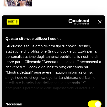
RICEVI I NOSTRI AGGIORNAMENTI
Questo sito web utilizza i cookie
Su questo sito usiamo diversi tipi di cookie: tecnici,
ISCRIVITI
statistici e di profilazione (tra cui cookie utilizzati per la
personalizzazione degli annunci pubblicitari), nostri e di
SEGUI I CANALI SOCIAL UFFICIALI
terze parti. Cliccando "Accetta tutti i cookie" acconsenti a
ricevere tutti i cookie del nostro sito; cliccando su
X
"Mostra dettagli" puoi avere maggiori informazioni sui
amnestyitalia
singoli cookie di ogni categoria. La chiusura del banner
Facebook
mediante la selezione dell'apposito comando “X”
AmnestyInternationalItalia
comporta il permanere delle impostazioni di default, e
dunque la continuazione della navigazione con i cookie
YouTube
amnestyitalia
tecnici. Se vuoi maggiori informazioni sul funzionamento
Selezione
dei cookie attivi sul sito clicca
qui
Necessari
del
Instagram