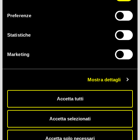
consenso
amnestyitalia
LinkedIn
Preferenze
amnesty-italia
WhatsApp
Amnesty Italia
Statistiche
TikTok
amnestyitalia
Marketing
27/01/2017
ULTIM'ORA
Mostra dettagli
La newsletter “NO alla pena di morte!”
di gennaio è online
Accetta tutti
Accetta selezionati
27/03/2014
COMUNICATI STAMPA
Rapporto sulla pena di morte nel 2013
Accetta solo necessari