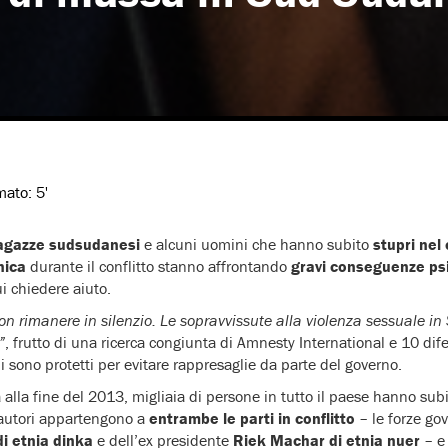
imato:
5'
ragazze sudsudanesi
e alcuni uomini che hanno subito
stupri nel 
nica
durante il conflitto stanno affrontando
gravi conseguenze ps
 chiedere aiuto.
on rimanere in silenzio. Le sopravvissute alla violenza sessuale 
”
, frutto di una ricerca congiunta di Amnesty International e 10 dife
 sono protetti per evitare rappresaglie da parte del governo.
tà alla fine del 2013, migliaia di persone in tutto il paese hanno subit
 autori appartengono a
entrambe le parti in conflitto
– le forze gov
di etnia dinka
e dell’ex presidente
Riek Machar di etnia nuer
– 