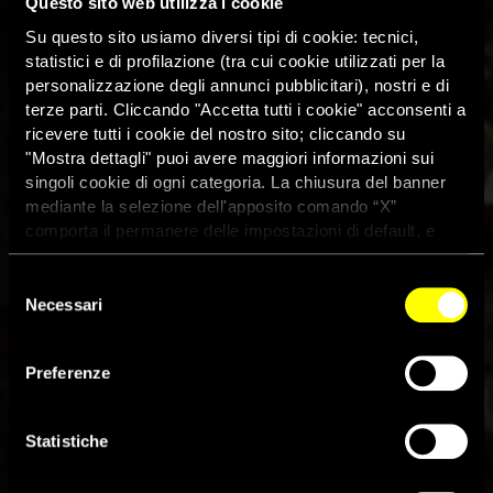
Questo sito web utilizza i cookie
Su questo sito usiamo diversi tipi di cookie: tecnici,
statistici e di profilazione (tra cui cookie utilizzati per la
personalizzazione degli annunci pubblicitari), nostri e di
terze parti. Cliccando "Accetta tutti i cookie" acconsenti a
ricevere tutti i cookie del nostro sito; cliccando su
"Mostra dettagli" puoi avere maggiori informazioni sui
singoli cookie di ogni categoria. La chiusura del banner
mediante la selezione dell'apposito comando “X”
comporta il permanere delle impostazioni di default, e
dunque la continuazione della navigazione con i cookie
tecnici. Se vuoi maggiori informazioni sul funzionamento
Selezione
dei cookie attivi sul sito clicca
qui
Necessari
del
consenso
Preferenze
Yemen: rischio imminente di
strage di civili ad Hodeidah
Statistiche