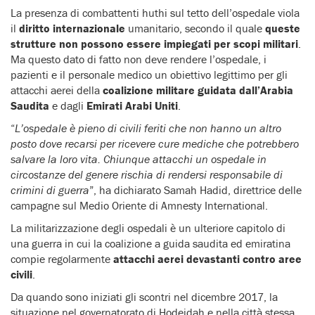
La presenza di combattenti huthi sul tetto dell’ospedale viola
il
diritto internazionale
umanitario, secondo il quale
queste
strutture non possono essere impiegati per scopi militari
.
Ma questo dato di fatto non deve rendere l’ospedale, i
pazienti e il personale medico un obiettivo legittimo per gli
attacchi aerei della
coalizione militare guidata dall’Arabia
Saudita
e dagli
Emirati Arabi Uniti
.
“
L’ospedale è pieno di civili feriti che non hanno un altro
posto dove recarsi per ricevere cure mediche che potrebbero
salvare la loro vita. Chiunque attacchi un ospedale in
circostanze del genere rischia di rendersi responsabile di
crimini di guerra
”, ha dichiarato Samah Hadid, direttrice delle
campagne sul Medio Oriente di Amnesty International.
La militarizzazione degli ospedali è un ulteriore capitolo di
una guerra in cui la coalizione a guida saudita ed emiratina
compie regolarmente
attacchi aerei devastanti contro aree
civili
.
Da quando sono iniziati gli scontri nel dicembre 2017, la
situazione nel governatorato di Hodeidah e nella città stessa