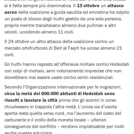
si è fatta sempre più drammatica. Il
13 ottobre
un
attacco
aereo
della coalizione a guida saudita ed emiratina ha colpito
un posto di blocco degli huthi gestito da una sola persona,
proprio mentre transitavano almeno due pullman e altri
veicoli, uccidendo almeno 11 civili.
Il 24 ottobre un altro attacco della coalizione contro un
mercato ortofrutticolo di Beit al Faqih ha ucciso almeno 21
civili.
Gli huthi hanno risposto all’offensiva militare contro Hodeidah
con colpi di mortaio, armi notoriamente imprecise che non
dovrebbero mai essere usate contro centri residenziali.
Secondo l’Organizzazione internazionale per le migrazioni,
circa la metà dei 600.000 abitanti di Hodeidah sono
riusciti a lasciare la città
prima che gli scontri in corso
chiudessero in trappola l’altra metà. L’unica via d’uscita
aperta resta quella verso nord, ma l’aumento del costo del
carburante e il crollo della moneta locale – ulteriori
conseguenze del conflitto – rendono impraticabile per molti
anche questa soluzione.