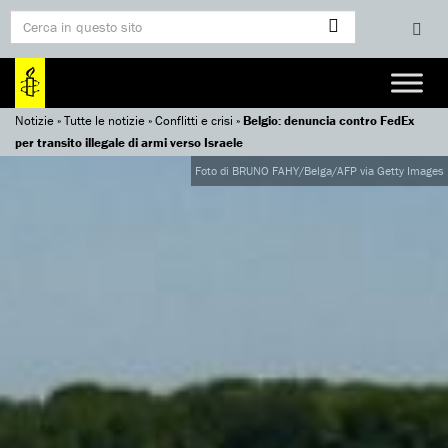
Notizie
»
Tutte le notizie
»
Conflitti e crisi
»
Belgio: denuncia contro FedEx
per transito illegale di armi verso Israele
Foto di BRUNO FAHY/Belga/AFP via Getty Images