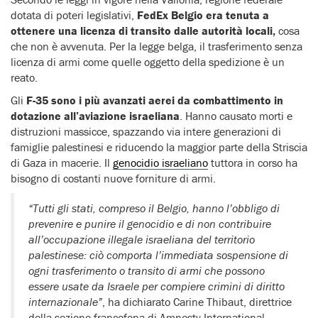
dotata di poteri legislativi,
FedEx Belgio era tenuta a
ottenere una licenza di transito dalle autorità locali,
cosa
che non è avvenuta. Per la legge belga, il trasferimento senza
licenza di armi come quelle oggetto della spedizione è un
reato.
Gli
F-35 sono i più avanzati aerei da combattimento in
dotazione all’aviazione israeliana
. Hanno causato morti e
distruzioni massicce, spazzando via intere generazioni di
famiglie palestinesi e riducendo la maggior parte della Striscia
di Gaza in macerie. Il
genocidio israeliano
tuttora in corso ha
bisogno di costanti nuove forniture di armi.
“Tutti gli stati, compreso il Belgio, hanno l’obbligo di
prevenire e punire il genocidio e di non contribuire
all’occupazione illegale israeliana del territorio
palestinese: ciò comporta l’immediata sospensione di
ogni trasferimento o transito di armi che possono
essere usate da Israele per compiere crimini di diritto
internazionale”
, ha dichiarato Carine Thibaut, direttrice
della sezione francofona di Amnesty International