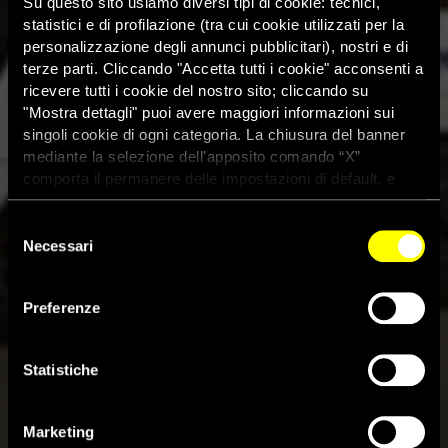
Su questo sito usiamo diversi tipi di cookie: tecnici,
statistici e di profilazione (tra cui cookie utilizzati per la
personalizzazione degli annunci pubblicitari), nostri e di
terze parti. Cliccando "Accetta tutti i cookie" acconsenti a
ricevere tutti i cookie del nostro sito; cliccando su
"Mostra dettagli" puoi avere maggiori informazioni sui
singoli cookie di ogni categoria. La chiusura del banner
mediante la selezione dell'apposito comando “X”
comporta il permanere delle impostazioni di default, e
dunque la continuazione della navigazione con i cookie
tecnici. Se vuoi maggiori informazioni sul funzionamento
Selezione
dei cookie attivi sul sito clicca
qui
Necessari
del
consenso
Belgio: denuncia contro FedEx
Preferenze
per transito illegale di armi
verso Israele
Statistiche
3 Giugno 2026
Marketing