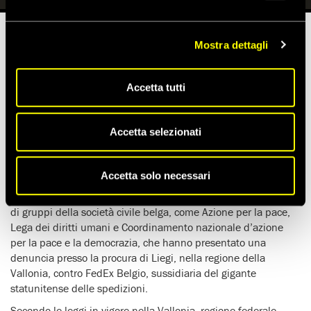
Mostra dettagli
Tempo di lettura stimato:
8'
Accetta tutti
Amnesty International ha aggiunto il proprio nome a una
denuncia presentata contro FedEx Belgio riguardante
l’asserito transito illegale di armi
, comprese parti degli
Accetta selezionati
aerei da combattimento F-35,
ampiamente usati da Israele
durante il genocidio tuttora in corso
contro la popolazione
palestinese della Striscia di Gaza occupata.
Accetta solo necessari
L’organizzazione per i diritti umani si è unita a una coalizione
di gruppi della società civile belga, come Azione per la pace,
Lega dei diritti umani e Coordinamento nazionale d’azione
per la pace e la democrazia, che hanno presentato una
denuncia presso la procura di Liegi, nella regione della
Vallonia, contro FedEx Belgio, sussidiaria del gigante
statunitense delle spedizioni.
Secondo le leggi in vigore nella Vallonia, regione federale