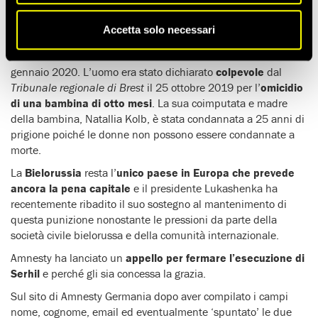
qui
.
Accetta solo necessari
Rischia l’esecuzione
Viktar Serhil
dopo che la
Corte Suprema
bielorussa
ha confermato la
condanna a morte
lo scorso 31
gennaio 2020. L’uomo era stato dichiarato
colpevole
dal
Tribunale regionale di Brest
il 25 ottobre 2019 per l’
omicidio
di una bambina di otto mesi
. La sua coimputata e madre
della bambina, Natallia Kolb, è stata condannata a 25 anni di
prigione poiché le donne non possono essere condannate a
morte.
La
Bielorussia
resta l’
unico paese in Europa che prevede
ancora la pena capitale
e il presidente Lukashenka ha
recentemente ribadito il suo sostegno al mantenimento di
questa punizione nonostante le pressioni da parte della
società civile bielorussa e della comunità internazionale.
Amnesty ha lanciato un
appello per fermare l’esecuzione di
Serhil
e perché gli sia concessa la grazia.
Sul sito di Amnesty Germania dopo aver compilato i campi
nome, cognome, email ed eventualmente ‘spuntato’ le due