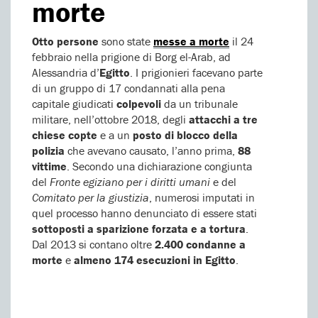
morte
Otto persone
sono state
messe a morte
il 24
febbraio nella prigione di Borg el-Arab, ad
Alessandria d’
Egitto
. I prigionieri facevano parte
di un gruppo di 17 condannati alla pena
capitale giudicati
colpevoli
da un tribunale
militare, nell’ottobre 2018, degli
attacchi a tre
chiese copte
e a un
posto di blocco della
polizia
che avevano causato, l’anno prima,
88
vittime
. Secondo una dichiarazione congiunta
del
Fronte egiziano per i diritti umani
e del
Comitato per la giustizia
, numerosi imputati in
quel processo hanno denunciato di essere stati
sottoposti a sparizione forzata e a tortura
.
Dal 2013 si contano oltre
2.400 condanne a
morte
e
almeno 174 esecuzioni in Egitto
.