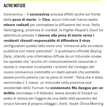
ALTRE NOTIZIE
Coronavirus
– Il
coronavirus
provoca effetti anche sul fronte
della
pena di morte
. In
Cina
, alcuni tribunali hanno scelto
misure radicali
per contrastare la diffusione del virus. Nello
Heilongjiang, provincia di nordest, la
Higher People’s Court
ha
addirittura previsto il
ricorso alla pena di morte verso i
residenti ritenuti responsabile di diffondere il virus
configurando questo fatto come una “
minaccia alla sicurezza
pubblica con mezzi pericolosi
“. Il quotidiano ufficiale
Beijing
Daily
, citando una informativa diffusa da un tribunale cinese,
ha riportato che “
anche chi intenzionalmente nasconde o
riporta in maniera incompleta i sintomi del contagio del
nuovo coronavirus commette un reato penale che potrebbe
essere punito persino con la pena di morte
“. Pena che è stata
comminata il 1 marzo: un tribunale nella provincia sud-
occidentale dello Yunnan ha
condannato Ma Jianguo per un
delitto
commesso il 6 febbraio: aveva cercato di forzare un
posto di blocco per fuggire da una delle città epicentro del
virus e tornare al proprio villaggio. (fonti: South China Morning