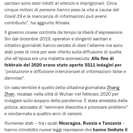
sanitari sono stati ridotti al silenzio e imprigionati. Circa
cinque milioni di persone hanno peso la vita a causa del
Covid-19 e la mancanza di informazioni può avervi
contribuito”
, ha aggiunto Khosla.
Il governo cinese controlla da tempo la liberà d’espressione.
Sin dal dicembre 2019, operatori e dirigenti sanitari e
cittadini-giornalisti hanno cercato di dare l’allarme ma sono
stati presi di mira per aver riferito sulla diffusione di quella
che all’epoca era una malattia sconosciuta.
Alla fine di
febbraio del 2020 erano state aperte 5511 indagini per
“
produzione e diffusione intenzionale di informazioni false e
dannose”.
Un caso terribile è quello della cittadina-giornalista
Zhang
Zhan
, recatasi nella città di Wuhan nel febbraio 2020 per
indagare sullo scoppio della pandemia. È stata arrestata dalla
polizia, accusata di “seminare discordia e provocare problemi”
e condannata a quattro anni di carcere.
Numerosi stati – tra i quali
Nicaragua, Russia e Tanzania
–
hanno introdotto nuove leggi repressive che
hanno limitato il