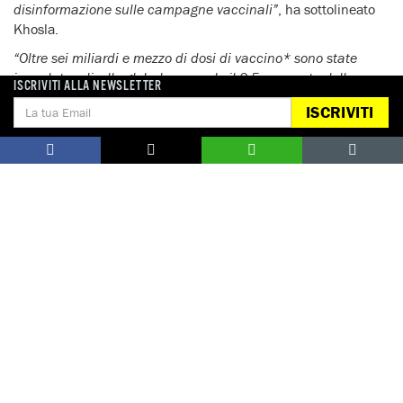
disinformazione sulle campagne vaccinali”
, ha sottolineato
Khosla.
“Oltre sei miliardi e mezzo di dosi di vaccino* sono state
inoculate a livello globale, ma solo il 2,5 per cento della
ISCRIVITI ALLA NEWSLETTER
popolazione degli stati a basso reddito ha ricevuto almeno
ISCRIVITI
una dose. Quando mancano meno di 75 giorni alla fine
dell’anno, chiediamo agli stati e alle aziende farmaceutiche
di cambiare radicalmente rotta e di fare tutto il necessario
per fornire due miliardi di dosi di vaccino agli stati a basso e
a medio-basso reddito. Ma per fare questo occorrono
informazioni sicure e attendibili”
, ha concluso Khosla.
Amnesty International sollecita gli stati a cessare di
usare la pandemia come pretesto per ridurre al silenzio
l’informazione indipendente
, ad abolire tutte le limitazioni
indebite al diritto alla libertà d’espressione e a diffondere
informazioni credibili, attendibili e accessibili in modo tale
che il pubblico sia pienamente informato sulla pandemia. Per
contrastare la disinformazione non serve la censura, ma
occorrono una stampa libera e indipendente e una forte