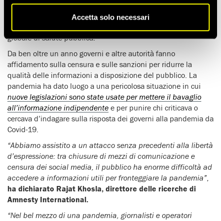
d’espressione e i flussi di disinformazione
hanno avuto
conseguenze sulla capacità di avere accesso a informazioni
Accetta solo necessari
accurate e tempestive, fondamentali per arginare la crisi
globale di salute pubblica.
Da ben oltre un anno governi e altre autorità fanno
affidamento sulla censura e sulle sanzioni per ridurre la
qualità delle informazioni a disposizione del pubblico. La
pandemia ha dato luogo a una pericolosa situazione in cui
nuove legislazioni sono state usate per mettere il bavaglio
all’informazione indipendente
e per punire chi criticava o
cercava d’indagare sulla risposta dei governi alla pandemia da
Covid-19.
“Abbiamo assistito a un attacco senza precedenti alla libertà
d’espressione: tra chiusure di mezzi di comunicazione e
censura dei social media, il pubblico ha enorme difficoltà ad
accedere a informazioni utili per fronteggiare la pandemia”
,
ha dichiarato Rajat Khosla, direttore delle ricerche di
Amnesty International.
“Nel bel mezzo di una pandemia, giornalisti e operatori