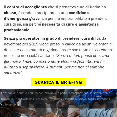
Il
centro di accoglienza
che si prendeva cura di Karim ha
chiuso
, facendolo precipitare in una
condizione
d’emergenza grave
, sia perché impossibilitato a prendersi
cura di sé, sia perché
necessita di cure e assistenza
professionale
.
Senza più operatori in grado di prendersi cura di lui
, da
novembre del 2019 viene preso in carico da alcuni volontari e
dalla stessa comunità nigeriana locale che tenta di sostenerlo
nelle sue necessità sanitarie. “
Senza di loro penso che sarei
già morto. I miei connazionali e alcuni ragazzi italiani mi
aiutano a sopravvivere. Altrimenti per me non ci sarebbe
speranza
“.
SCARICA IL BRIEFING
Le storie di Karim e Jibril raccontano solo in parte l'emarginazione, la sofferenza, il
disagio e l'incertezza che le misure, introdotte a partire dal 2018, hanno provocato
sulle persone