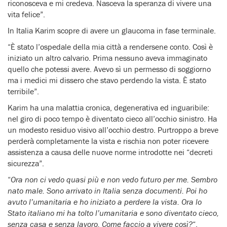
riconosceva e mi credeva. Nasceva la speranza di vivere una
vita felice”.
In Italia Karim scopre di avere un glaucoma in fase terminale.
“È stato l’ospedale della mia città a rendersene conto. Così è
iniziato un altro calvario. Prima nessuno aveva immaginato
quello che potessi avere. Avevo sì un permesso di soggiorno
ma i medici mi dissero che stavo perdendo la vista. È stato
terribile”.
Karim ha una malattia cronica, degenerativa ed inguaribile:
nel giro di poco tempo è diventato cieco all’occhio sinistro. Ha
un modesto residuo visivo all’occhio destro. Purtroppo a breve
perderà completamente la vista e rischia non poter ricevere
assistenza a causa delle nuove norme introdotte nei “decreti
sicurezza”.
“
Ora non ci vedo quasi più e non vedo futuro per me. Sembro
nato male. Sono arrivato in Italia senza documenti. Poi ho
avuto l’umanitaria e ho iniziato a perdere la vista. Ora lo
Stato italiano mi ha tolto l’umanitaria e sono diventato cieco,
senza casa e senza lavoro. Come faccio a vivere così?
“.