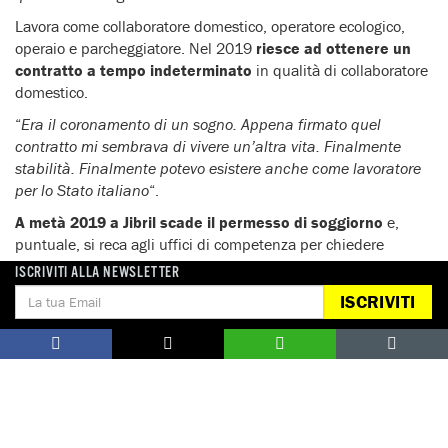
Lavora come collaboratore domestico, operatore ecologico,
operaio e parcheggiatore. Nel 2019
riesce ad ottenere un
contratto a tempo indeterminato
in qualità di collaboratore
domestico.
“
Era il coronamento di un sogno. Appena firmato quel
contratto mi sembrava di vivere un’altra vita. Finalmente
stabilità. Finalmente potevo esistere anche come lavoratore
per lo Stato italiano
“.
A metà 2019 a Jibril scade il permesso di soggiorno
e,
puntuale, si reca agli uffici di competenza per chiedere
istruzioni sul rinnovo.
ISCRIVITI ALLA NEWSLETTER
“
Mi sentivo sicuro. Avevo tutto: lavoratore regolare, una busta
ISCRIVITI
paga, un contratto d’affitto, abitavo in una delle città che mi
dicevano più accoglienti e bendisposte d’Italia, non avevo
mai commesso reati. Pensavo che il rinnovo fosse una
formalità. Invece non avevo fatto i conti con il Decreto
sicurezza. Mi sono trovato davanti una montagna troppo
alta. Tutto mi stava per crollare addosso e non capivo