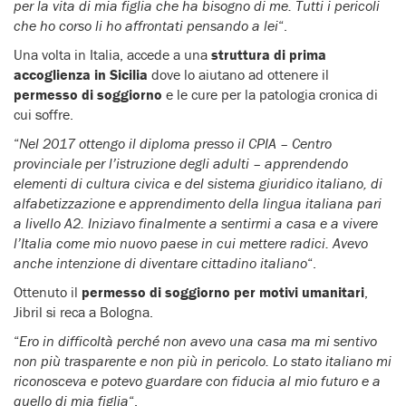
per la vita di mia figlia che ha bisogno di me. Tutti i pericoli
che ho corso li ho affrontati pensando a lei
“.
Una volta in Italia, accede a una
struttura di prima
accoglienza in Sicilia
dove lo aiutano ad ottenere il
permesso di soggiorno
e le cure per la patologia cronica di
cui soffre.
“
Nel 2017 ottengo il diploma presso il CPIA – Centro
provinciale per l’istruzione degli adulti – apprendendo
elementi di cultura civica e del sistema giuridico italiano, di
alfabetizzazione e apprendimento della lingua italiana pari
a livello A2. Iniziavo finalmente a sentirmi a casa e a vivere
l’Italia come mio nuovo paese in cui mettere radici. Avevo
anche intenzione di diventare cittadino italiano
“.
Ottenuto il
permesso di soggiorno per motivi umanitari
,
Jibril si reca a Bologna.
“
Ero in difficoltà perché non avevo una casa ma mi sentivo
non più trasparente e non più in pericolo. Lo stato italiano mi
riconosceva e potevo guardare con fiducia al mio futuro e a
quello di mia figlia
“.