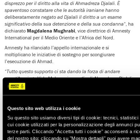
disprezzo per il diritto alla vita di Ahmadreza Djalali. È
spaventoso constatare che le autorità iraniane hanno
deliberatamente negato ad Djalali il diritto a un esame
significativo della sua detenzione e della sua condanna
“, ha
dichiarato
Magdalena Mughrabi
, vice direttrice di Amnesty
International per il Medio Oriente e l’Africa del Nord.
Amnesty ha rilanciato l’appello internazionale e si
moltiplicano le iniziative di sostegno per scongiurare
l’esecuzione di Ahmad.
“
Tutto questo supporto ci sta dando la forza di andare
avanti
“, spiega Vida Mehrannia, moglie di Ahmadreza Djalali,
in una intervista raccolta da Amnesty.
Questo sito web utilizza i cookie
Su questo sito usiamo diversi tipi di cookie: tecnici, statistici 
cui cookie utilizzati per la personalizzazione degli annunci pubb
terze parti. Cliccando "Accetta tutti i cookie" acconsenti a ric
del nostro sito; cliccando su "Mostra dettagli" puoi avere mag