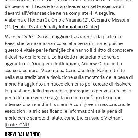
98 persone. Il Texas è lo Stato leader con sette esecuzioni,
davanti all’Arkansas che ne ha compiute 4. A seguire,
Alabama e Florida (3), Ohio e Virginia (2), Georgia e Missouri
(1). [
Fonte: Death Penalty Information Center]
Nazioni Unite
– Serve maggiore trasparenza da parte dei
Paesi che fanno ancora ricorso alla pena di morte, poiché
questo è vitale per le famiglie che hanno il diritto di conoscere
il destino dei loro cari. Lo ha detto il segretario generale
aggiunto dell’Onu per i diritti umani, Andrew Gilmour. Lo
scorso dicembre l’Assemblea Generale delle Nazioni Unite
nella sua tradizionale risoluzione sulla moratoria della pena di
morte ha aggiunto un nuovo elemento per cercare di risolvere
la questione della trasparenza, prerequisito per valutare se la
pena di morte viene eseguita in conformità con le norme
internazionali sui diritti umani. Alcuni governi nascondono le
esecuzioni, altri classificano le informazioni sulla pena di
morte come segreto di stato, come Bielorussia e Vietnam.
[
fonte: ONU
]
BREVI DAL MONDO