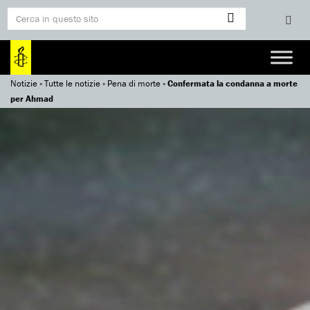
Notizie
»
Tutte le notizie
»
Pena di morte
»
Confermata la condanna a morte
per Ahmad