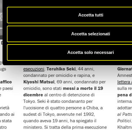
Accetta tutti
Accetta selezionati
s Drugs
Giappone: salgono a 4 le esecuzioni nel
Mongol
2017
Battul
Accetta solo necessari
gno di
Il
Giappone chiude l'anno con due nuove
Il
10 d
ugs
esecuzioni
.
Teruhiko Seki
, 44 anni,
Giorna
condannato per omicidio e rapina, e
Amnesty
raffico
Kiyoshi Matsui
, 69 anni, condannato per
lettera
e paesi
omicidio, sono stati
messi a morte il 19
sulla r
e
dicembre
al centro di detenzione di
pena d
Tokyo. Seki è stato condananto per
interna
rietà
l'uccisione di quattro persone a Chiba, a
adottan
iando ai
sudest di Tokyo, avvenute nel 1992,
al Patto
a stata
quando aveva 19 anni, ha spiegato il
Politici
stro
ministero. Si tratta della prima esecuzione
Khaltma