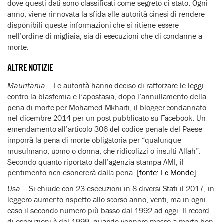
dove questi dati sono classificati come segreto di stato. Ogni
anno, viene rinnovata la sfida alle autorità cinesi di rendere
disponibili queste informazioni che si ritiene essere
nell’ordine di migliaia, sia di esecuzioni che di condanne a
morte.
ALTRE NOTIZIE
Mauritania
– Le autorità hanno deciso di rafforzare le leggi
contro la blasfemia e l’apostasia, dopo l’annullamento della
pena di morte per Mohamed Mkhaiti, il blogger condannato
nel dicembre 2014 per un post pubblicato su Facebook. Un
emendamento all’articolo 306 del codice penale del Paese
imporrà la pena di morte obligatoria per “qualunque
musulmano, uomo o donna, che ridicolizzi o insulti Allah”.
Secondo quanto riportato dall’agenzia stampa AMI, il
pentimento non esonererà dalla pena. [
fonte: Le Monde
]
Usa
– Si chiude con 23 esecuzioni in 8 diversi Stati il 2017, in
leggero aumento rispetto allo scorso anno, venti, ma in ogni
caso il secondo numero più basso dal 1992 ad oggi. Il record
di esecuzioni è del 1999, quando vennero messe a morte ben