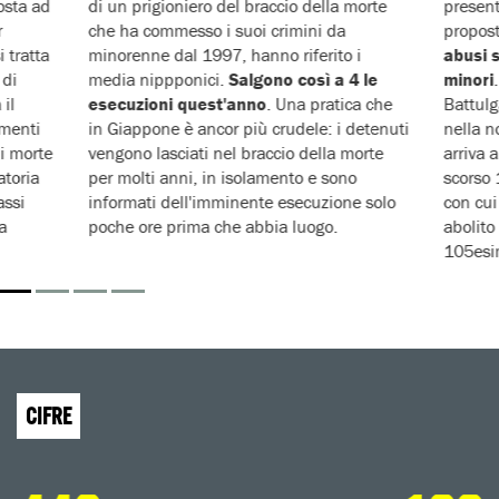
osta ad
di un prigioniero del braccio della morte
present
r
che ha commesso i suoi crimini da
propost
i tratta
minorenne dal 1997, hanno riferito i
abusi 
 di
media nippponici.
Salgono così a 4 le
minori
il
esecuzioni quest'anno
. Una pratica che
Battulg
amenti
in Giappone è ancor più crudele: i detenuti
nella n
i morte
vengono lasciati nel braccio della morte
arriva 
atoria
per molti anni, in isolamento e sono
scorso 
assi
informati dell'imminente esecuzione solo
con cui
a
poche ore prima che abbia luogo.
abolito
105esim
CIFRE