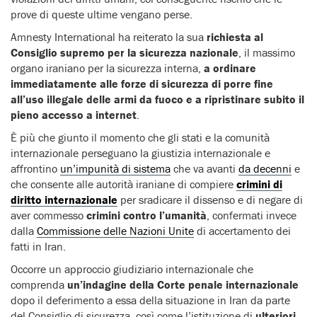
prove di queste ultime vengano perse.
Amnesty International ha reiterato la sua
richiesta al
Consiglio supremo per la sicurezza nazionale
, il massimo
organo iraniano per la sicurezza interna,
a ordinare
immediatamente alle forze di sicurezza di porre fine
all’uso illegale delle armi da fuoco e a ripristinare subito il
pieno accesso a internet
.
È più che giunto il momento che gli stati e la comunità
internazionale perseguano la giustizia internazionale e
affrontino
un’impunità di sistema
che va avanti
da decenni
e
che consente alle autorità iraniane di compiere
crimini di
diritto internazionale
per sradicare il dissenso e di negare di
aver commesso
crimini contro l’umanità
, confermati invece
dalla
Commissione delle Nazioni Unite
di accertamento dei
fatti in Iran.
Occorre un approccio giudiziario internazionale che
comprenda
un’indagine della Corte penale internazionale
dopo il deferimento a essa della situazione in Iran da parte
del Consiglio di sicurezza, così come l’istituzione di
ulteriori