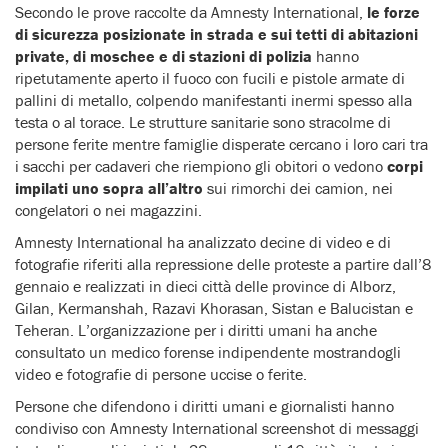
Secondo le prove raccolte da Amnesty International,
le forze
di sicurezza posizionate in strada e sui tetti di abitazioni
private, di moschee e di stazioni di polizia
hanno
ripetutamente aperto il fuoco con fucili e pistole armate di
pallini di metallo, colpendo manifestanti inermi spesso alla
testa o al torace. Le strutture sanitarie sono stracolme di
persone ferite mentre famiglie disperate cercano i loro cari tra
i sacchi per cadaveri che riempiono gli obitori o vedono
corpi
impilati uno sopra all’altro
sui rimorchi dei camion, nei
congelatori o nei magazzini.
Amnesty International ha analizzato decine di video e di
fotografie riferiti alla repressione delle proteste a partire dall’8
gennaio e realizzati in dieci città delle province di Alborz,
Gilan, Kermanshah, Razavi Khorasan, Sistan e Balucistan e
Teheran. L’organizzazione per i diritti umani ha anche
consultato un medico forense indipendente mostrandogli
video e fotografie di persone uccise o ferite.
Persone che difendono i diritti umani e giornalisti hanno
condiviso con Amnesty International screenshot di messaggi