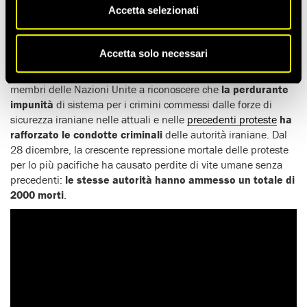
oculari, sono in corso in Iran
uccisioni illegali di massa di
Accetta selezionati
dimensioni senza precedenti
, mentre prosegue la chiusura
di internet imposta dalle autorità l’8 gennaio allo scopo di
nascondere i propri crimini.
Accetta solo necessari
L’organizzazione per i diritti umani ha sollecitato gli stati
membri delle Nazioni Unite a riconoscere che
la perdurante
impunità
di sistema per i crimini commessi dalle forze di
sicurezza iraniane nelle attuali e nelle
precedenti proteste
ha
rafforzato le condotte criminali
delle autorità iraniane. Dal
28 dicembre, la crescente repressione mortale delle proteste
per lo più pacifiche ha causato perdite di vite umane senza
precedenti:
le stesse autorità hanno ammesso un totale di
2000 morti
.