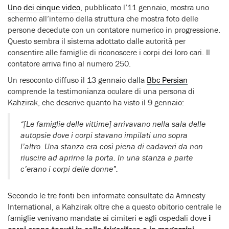
Uno dei cinque video
, pubblicato l’11 gennaio, mostra uno
schermo all’interno della struttura che mostra foto delle
persone decedute con un contatore numerico in progressione.
Questo sembra il sistema adottato dalle autorità per
consentire alle famiglie di riconoscere i corpi dei loro cari. Il
contatore arriva fino al numero 250.
Un resoconto diffuso il 13 gennaio dalla
Bbc Persian
comprende la testimonianza oculare di una persona di
Kahzirak, che descrive quanto ha visto il 9 gennaio:
“[Le famiglie delle vittime] arrivavano nella sala delle
autopsie dove i corpi stavano impilati uno sopra
l’altro. Una stanza era così piena di cadaveri da non
riuscire ad aprirne la porta. In una stanza a parte
c’erano i corpi delle donne”.
Secondo le tre fonti ben informate consultate da Amnesty
International, a Kahzirak oltre che a questo obitorio centrale le
famiglie venivano mandate ai cimiteri e agli ospedali dove
i
corpi erano tenuti in celle frigorifere e in magazzini
.