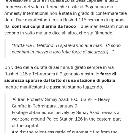
impresso nel video afferma che risale all’8 gennaio ma
Amnesty International non è stata in grado di confermare tale
data. Due manifestanti in via Rashid 115 cercano di ripararsi
dai
continui colpi d’arma da fuoco
. I due manifestanti non si
vedono in volto ma uno dice all’altro, che sta filmando:
“Butta via il telefono. Ti spareranno alle mani. Ci sono
cecchini in mezzo a loro [alle forze di sicurezza]…”
Un video della durata di sei minuti girato sempre in via
Rashid 115 a Tehranpars il 9 gennaio mostra le
forze di
sicurezza sparare dal tetto di una stazione di polizia
mentre manifestanti e passanti stanno fuggendo.
🚨 Iran Protests: Simay Azadi EXCLUSIVE – Heavy
Gunfire in Tehranpars, January 9
Footage obtained exclusively by Simay Azadi reveals a
war zone around Police Station 126 in the eastern part
of the capital.
Amidst the relentless rattle of automatic fire from the