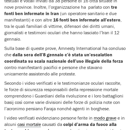
testuali e vocali inviati da 38 persone di 16 città situate in
nove province. Inoltre, l’organizzazione ha parlato con
tre
fonti ben informate in Iran
(un operatore sanitario e due
manifestanti) e con altre
16 fonti ben informate all’estero
,
tra le quali familiari di vittime, difensori dei diritti umani,
giornalisti e testimoni oculari che hanno lasciato l’Iran il 12
gennaio.
Sulla base di queste prove, Amnesty International ha concluso
che
dalla sera dell’8 gennaio c’è stata un’escalation
coordinata su scala nazionale dell’uso illegale della forza
contro manifestanti pacifici e persone che stavano
unicamente assistendo alle proteste.
Secondo i video verificati e le testimonianze oculari raccolte,
le forze di sicurezza responsabili della repressione mortale
comprendono i Guardiani della rivoluzione e i loro battaglioni
basij così come varie divisioni delle forze di polizia note con
l’acronimo persiano Faraja nonché agenti in borghese.
I video verificati evidenziano persone ferite in
modo grave
e in
alcuni
casi mortale
causati da
colpi d’arma da fuoco alla