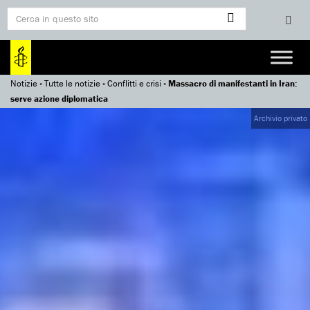
Notizie
»
Tutte le notizie
»
Conflitti e crisi
»
Massacro di manifestanti in Iran:
serve azione diplomatica
Archivio privato