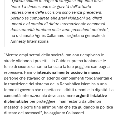
“Questa spirale di bagni di sangue e impunità deve
finire. La dimensione e la gravità dell’attuale
repressione e delle uccisioni sono senza precedenti
persino se comparata alle gravi violazioni dei diritti
umani e ai crimini di diritto internazionale commessi
dalle autorità iraniane nelle varie precedenti proteste”
,
ha dichiarato Agnès Callamard, segretaria generale di
Amnesty International.
“Mentre ampi settori della società iraniana riempivano le
strade sfidando i proiettili, la Guida suprema iraniana e le
forze di sicurezza hanno lanciato la loro peggiore campagna
repressiva. Hanno
intenzionalmente ucciso in massa
persone che stavano chiedendo cambiamenti fondamentali e
la transizione dal sistema della Repubblica islamica a una
forma di governo che rispettasse i diritti umani e la dignità. La
comunità internazionale deve assumere
urgenti iniziative
diplomatiche
per proteggere i manifestanti da ulteriori
massacri e porre fine all’impunità che sta guidando la politica
di stato dei massacri”, ha aggiunto Callamard.