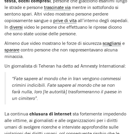
testa, occhi compresi
, persone che giacciono esanimi lungo
le strade e persone
trascinate via
mentre in sottofondo si
sentono spari. Altri video mostrano persone perdere
copiosamente sangue o
prive di vita
all’interno degli ospedali.
In
diversi
video le persone che effettuano le riprese dicono
che sono state uccise delle persone.
Almeno due video mostrano le forze di sicurezza
scagliarsi
e
sparare
contro persone che non rappresentavano alcuna
minaccia.
Un giornalista di Teheran ha detto ad Amnesty International:
“Fate sapere al mondo che in Iran vengono commessi
crimini indicibili. Fate sapere al mondo che se non
farà nulla, loro [le autorità] trasformeranno il paese in
un cimitero”.
La continua
chiusura di internet
sta fortemente impedendo
alle vittime, ai giornalisti e alle organizzazioni per i diritti
umani di svolgere ricerche e interviste approfondite sulle
violazioni dei diritti umani, col conseguente rischio che le