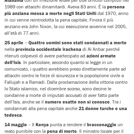
1989 con attacchi dinamitardi. Aveva 83 anni. È la
persona
più anziana messa a morte negli Stati Uniti
dal 1970, anno
in cui venne reintrodotta la pena capitale. Finora il più
anziano era John Nixon, la cui esecuzione avvenne nel 2005,
all’età di 77 anni.
25 aprile
–
Quattro uomini sono stati condannati a morte
nella
provincia occidentale irachena
di Al Anbar perché
ritenuti colpevoli di avere partecipato ad
azioni
armate
dell’Isis
. In particolare, secondo quanto si legge in un
comunicato, i quattro avrebbero preso direttamente parte ad
attacchi contro le forze di sicurezza e la popolazione civile a
Fallujah e a Ramadi. Dalla proclamazione della vittoria contro
lo Stato islamico, nel dicembre scorso, sono decine le
condanne a morte di imputati accusati di aver fatto parte
dell’Isis, anche se il
numero esatto non si conosce
. Tra i
condannati alla pena capitale anche
21 donne turche e una
tedesca
.
14 maggio
– Il
Kenya
punta a rendere il
bracconaggio
un
reato punibile con la
pena di morte
. Il ministro locale per il