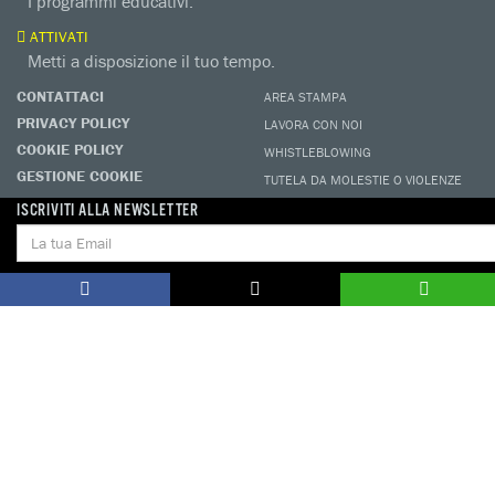
I programmi educativi.
ATTIVATI
Metti a disposizione il tuo tempo.
CONTATTACI
AREA STAMPA
PRIVACY POLICY
LAVORA CON NOI
COOKIE POLICY
WHISTLEBLOWING
GESTIONE COOKIE
TUTELA DA MOLESTIE O VIOLENZE
SUL LAVORO
ISCRIVITI ALLA NEWSLETTER
Seguici sui nostri profili social
amnesty.org
Together with
Amnesty International – Sezione Italiana OdV – Via Ludovico di Savoia
2b (Spazio 3M) – 00185 Roma, Organizzazione di Volontariato iscritta