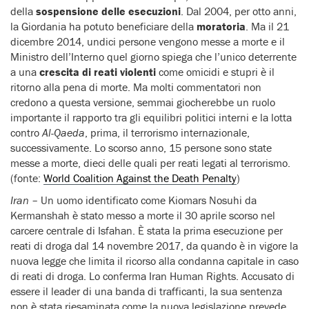
della
sospensione delle esecuzioni
. Dal 2004, per otto anni,
la Giordania ha potuto beneficiare della
moratoria
. Ma il 21
dicembre 2014, undici persone vengono messe a morte e il
Ministro dell’Interno quel giorno spiega che l’unico deterrente
a una
crescita di reati violenti
come omicidi e stupri è il
ritorno alla pena di morte. Ma molti commentatori non
credono a questa versione, semmai giocherebbe un ruolo
importante il rapporto tra gli equilibri politici interni e la lotta
contro
Al-Qaeda
, prima, il terrorismo internazionale,
successivamente. Lo scorso anno, 15 persone sono state
messe a morte, dieci delle quali per reati legati al terrorismo.
(fonte:
World Coalition Against the Death Penalty
)
Iran
– Un uomo identificato come Kiomars Nosuhi da
Kermanshah è stato messo a morte il 30 aprile scorso nel
carcere centrale di Isfahan. È stata la prima esecuzione per
reati di droga dal 14 novembre 2017, da quando è in vigore la
nuova legge che limita il ricorso alla condanna capitale in caso
di reati di droga. Lo conferma Iran Human Rights. Accusato di
essere il leader di una banda di trafficanti, la sua sentenza
non è stata riesaminata come la nuova legislazione prevede.