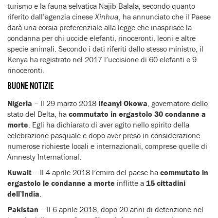
turismo e la fauna selvatica Najib Balala, secondo quanto
riferito dall’agenzia cinese
Xinhua
, ha annunciato che il Paese
darà una corsia preferenziale alla legge che inasprisce la
condanna per chi uccide elefanti, rinoceronti, leoni e altre
specie animali. Secondo i dati riferiti dallo stesso ministro, il
Kenya ha registrato nel 2017 l’uccisione di 60 elefanti e 9
rinoceronti.
BUONE NOTIZIE
Nigeria
– Il 29 marzo 2018
Ifeanyi Okowa
, governatore dello
stato del Delta, ha
commutato in ergastolo 30 condanne a
morte
. Egli ha dichiarato di aver agito nello spirito della
celebrazione pasquale e dopo aver preso in considerazione
numerose richieste locali e internazionali, comprese quelle di
Amnesty International.
Kuwait
– Il 4 aprile 2018 l’emiro del paese ha
commutato in
ergastolo le condanne a morte
inflitte a
15 cittadini
dell’India
.
Pakistan
– Il 6 aprile 2018, dopo 20 anni di detenzione nel