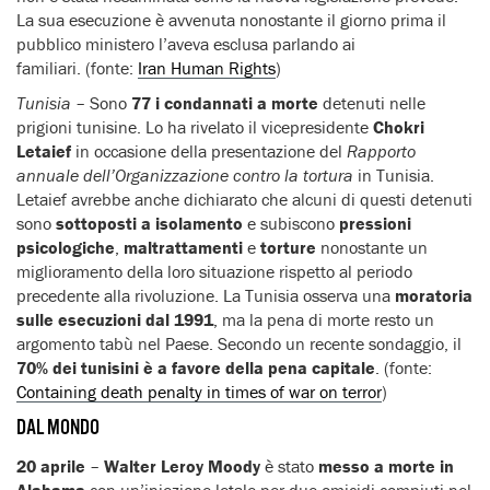
La sua esecuzione è avvenuta nonostante il giorno prima il
pubblico ministero l’aveva esclusa parlando ai
familiari. (fonte:
Iran Human Rights
)
Tunisia
– Sono
77 i condannati a morte
detenuti nelle
prigioni tunisine. Lo ha rivelato il vicepresidente
Chokri
Letaief
in occasione della presentazione del
Rapporto
annuale dell’Organizzazione contro la tortura
in Tunisia.
Letaief avrebbe anche dichiarato che alcuni di questi detenuti
sono
sottoposti a isolamento
e subiscono
pressioni
psicologiche
,
maltrattamenti
e
torture
nonostante un
miglioramento della loro situazione rispetto al periodo
precedente alla rivoluzione. La Tunisia osserva una
moratoria
sulle esecuzioni dal 1991
, ma la pena di morte resto un
argomento tabù nel Paese. Secondo un recente sondaggio, il
70% dei tunisini è a favore della pena capitale
. (fonte:
Containing death penalty in times of war on terror
)
DAL MONDO
20 aprile
–
Walter Leroy Moody
è stato
messo a morte in
Alabama
con un’iniezione letale per due omicidi compiuti nel