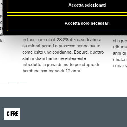
allocare adeguate risorse per un'efficace
rso
condan
Accetta selezionati
applicazione delle leggi esistenti, ridurre
tari il
pubblic
l'impunità e assicurare che giustizia sia
 quanto
denunci
fatta in tutti i casi di abusi su minorenni
".
a si
per leg
Accetta solo necessari
Un
rapporto del 2016
dell'Ufficio
e e il
discrim
nazionale di statistiche criminali ha messo
ale
Maurit
in luce che solo il 28.2% dei casi di abusi
te.
alla pe
su minori portati a processo hanno avuto
tribuna
come esito una condanna. Eppure, quattro
anni di
stati indiani hanno recentemente
rifiuta
introdotto la pena di morte per stupro di
ormai s
bambine con meno di 12 anni.
CIFRE