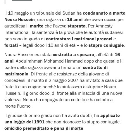
Il 10 maggio un tribunale del Sudan ha
condannato a morte
Noura Hussein
, una ragazza di
19 anni
che aveva ucciso per
autodifesa il
marito
che l’aveva
stuprata
. Per Amnesty
International, la sentenza è la prova che le autorità sudanesi
non sono in grado di
contrastare i matrimoni precoci
e
forzati
– legali dopo i 10 anni di età – e lo
stupro coniugale
.
Noura Hussein era stata
costretta a sposare
, all’età di
16
anni
, Abdulrahman Mohamed Hammad dopo che questi e il
padre della ragazza avevano firmato un
contratto di
matrimonio
. Di fronte alle resistenze della giovane di
concedersi, il marito il 2 maggio 2007 ha invitato a casa due
fratelli e un cugino perché lo aiutassero a stuprare Noura
Hussein. Il giorno dopo, di fronte alla minaccia di una nuova
violenza, Noura ha impugnato un coltello e ha colpito a
morte l’uomo.
Il giudice di primo grado non ha avuto dubbi, ha
applicato
una legge del 1991
che non riconosce lo stupro coniugale:
omicidio premeditato e pena di morte
.