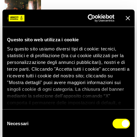
16/03/2023
COMUNICATI STAMPA
Questo sito web utilizza i cookie
Iran: “Detenuti minorenni sottoposti a
frustate, scariche elettriche e violenza
Su questo sito usiamo diversi tipi di cookie: tecnici,
sessuale durante la brutale
statistici e di profilazione (tra cui cookie utilizzati per la
repressione…
personalizzazione degli annunci pubblicitari), nostri e di
terze parti. Cliccando "Accetta tutti i cookie" acconsenti a
ricevere tutti i cookie del nostro sito; cliccando su
"Mostra dettagli" puoi avere maggiori informazioni sui
14/03/2023
COMUNICATI STAMPA
singoli cookie di ogni categoria. La chiusura del banner
I proiettili di gomma uccidono: occorre
mediante la selezione dell'apposito comando “X”
un trattato internazionale
comporta il permanere delle impostazioni di default, e
dunque la continuazione della navigazione con i cookie
tecnici. Se vuoi maggiori informazioni sul funzionamento
Selezione
dei cookie attivi sul sito clicca
qui
Necessari
del
consenso
09/03/2023
COMUNICATI STAMPA