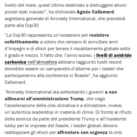
livello del mare, quest’ultimo destinato a distruggere alcuni
piccoli stati insulari”, ha dichiarato
Agnés Callamard
,
segretaria generale di Amnesty International, che prenderà
parte alla Cop30.
“La Cop30 rappresenta un’occasione per
resistere
collettivamente
a coloro che cercano di annullare anni
d’impegni e di sforzi per tenere il riscaldamento globale sotto
il grado e mezzo. Il fatto che, l’anno scorso,
i
livelli di anidride
carbonica
nell’atmosfera
abbiano raggiunto livelli record
dovrebbe essere un campanello d’allarme per i leader che
parteciperanno alla conferenza in Brasile”, ha aggiunto
Callamard.
“Amnesty International sta sollecitando i governi
a non
allinearsi all’amministrazione Trump
, che nega
l’accelerazione della crisi climatica e a dimostrare, invece,
un’autentica leadership in materia di clima. Di fronte al rifiuto
della scienza da parte del presidente Trump e all’insistente
lobby per le imprese del fossile, i leader globali devono
raddoppiare gli sforzi per
affrontare con urgenza
la crisi