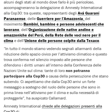
alcuni degli stati al mondo dove farlo è più pericoloso,
accompagneranno la delegazione di Amnesty International
alla Cop30: tra queste, rappresentanti degli
Avá Guaraní
Paranaense
, delle
Guerriere per l’Amazzonia
,
del
movimento
Bambini, bambine e persone adolescenti che
lavorano
, dell’
Organizzazione delle native andine e
amazzoniche del Perú, della Rete delle voci nere per il
clima
e dell’
Unione delle persone colpite dalla Texaco
.
“In tutto il mondo stiamo vedendo segnali allarmanti della
riduzione dello spazio civico per l’attivismo climatico e questo
trova conferma nel silenzio imposto alle persone che
difendono i diritti umani all’interno della Conferenza delle
Nazioni Unite sul clima: tante di loro
non potranno
partecipare alla Cop30
a causa della persecuzione che stano
subendo. Ci aspettiamo che dalla Cop30 arrivi un forte
messaggio a sostegno del ruolo delle persone che sono in
prima linea nell’attivismo per il clima e sulla necessità di
proteggerle”, ha auspicato Callamard.
Amnesty International
chiede alle delegazioni presenti alla
Cop30
di: