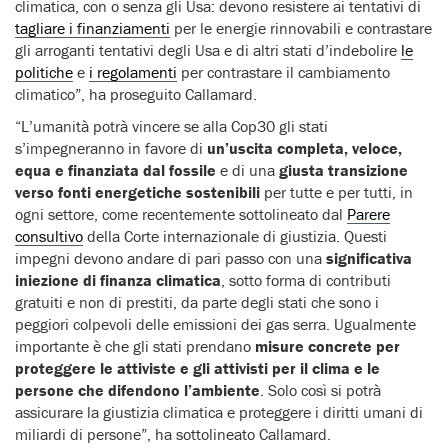
climatica, con o senza gli Usa: devono resistere ai tentativi di
tagliare i finanziamenti
per le energie rinnovabili e contrastare
gli arroganti tentativi degli Usa e di altri stati d’indebolire
le
politiche
e
i regolamenti
per contrastare il cambiamento
climatico”, ha proseguito Callamard.
“L’umanità potrà vincere se alla Cop30 gli stati
s’impegneranno in favore di
un’uscita completa, veloce,
equa e finanziata dal fossile
e di una
giusta transizione
verso fonti energetiche sostenibili
per tutte e per tutti, in
ogni settore, come recentemente sottolineato dal
Parere
consultivo
della Corte internazionale di giustizia. Questi
impegni devono andare di pari passo con una
significativa
iniezione di finanza climatica
, sotto forma di contributi
gratuiti e non di prestiti, da parte degli stati che sono i
peggiori colpevoli delle emissioni dei gas serra. Ugualmente
importante è che gli stati prendano
misure concrete per
proteggere le attiviste e gli attivisti per il clima e le
persone che difendono l’ambiente
. Solo così si potrà
assicurare la giustizia climatica e proteggere i diritti umani di
miliardi di persone”, ha sottolineato Callamard.