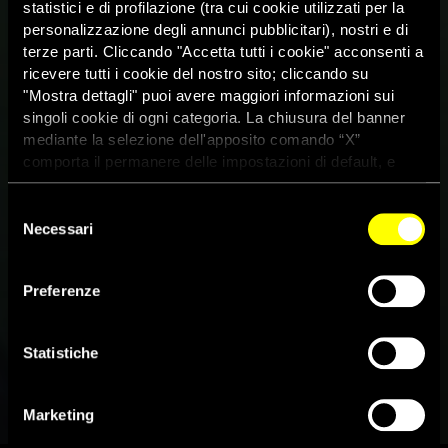
statistici e di profilazione (tra cui cookie utilizzati per la
personalizzazione degli annunci pubblicitari), nostri e di
terze parti. Cliccando "Accetta tutti i cookie" acconsenti a
ricevere tutti i cookie del nostro sito; cliccando su
"Mostra dettagli" puoi avere maggiori informazioni sui
singoli cookie di ogni categoria. La chiusura del banner
mediante la selezione dell'apposito comando “X”
comporta il permanere delle impostazioni di default, e
dunque la continuazione della navigazione con i cookie
tecnici. Se vuoi maggiori informazioni sul funzionamento
Selezione
dei cookie attivi sul sito clicca
qui
Necessari
del
consenso
Preferenze
Cop30: “Le persone siano al
centro dei negoziati”
Statistiche
5 Novembre 2025
Marketing