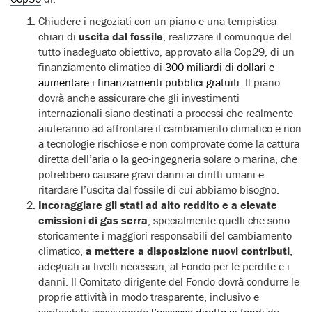
Chiudere i negoziati con un piano e una tempistica
chiari di
uscita dal fossile
, realizzare il comunque del
tutto inadeguato obiettivo, approvato alla Cop29, di un
finanziamento climatico di
300 miliardi di dollari e
aumentare i finanziamenti pubblici gratuiti.
Il piano
dovrà anche assicurare che gli investimenti
internazionali siano destinati a processi che realmente
aiuteranno ad affrontare il cambiamento climatico e non
a tecnologie rischiose e non comprovate come la cattura
diretta dell’aria o la geo-ingegneria solare o marina, che
potrebbero causare gravi danni ai diritti umani e
ritardare l’uscita dal fossile di cui abbiamo bisogno.
Incoraggiare gli stati ad alto reddito e a elevate
emissioni di gas serra
, specialmente quelli che sono
storicamente i maggiori responsabili del cambiamento
climatico,
a mettere a disposizione nuovi contributi
,
adeguati ai livelli necessari, al Fondo per le perdite e i
danni. Il Comitato dirigente del Fondo dovrà condurre le
proprie attività in modo trasparente, inclusivo e
verificabile assicurando
l’accesso diretto ai fondi
da