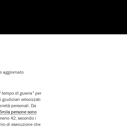
e aggiornato
l tempo di guerra”
per
 giudiziari velocizzati
prietà personali. Da
6mila persone sono
lmeno 42, secondo i
chio di esecuzione che