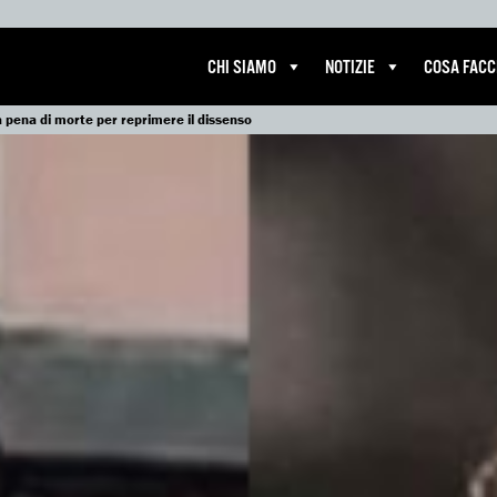
CHI SIAMO
NOTIZIE
COSA FAC
a pena di morte per reprimere il dissenso