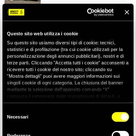
Questo sito web utilizza i cookie
01/06/2026
COMUNICATI STAMPA
Russia: l’indottrinamento nel sistema
Su questo sito usiamo diversi tipi di cookie: tecnici,
educativo
statistici e di profilazione (tra cui cookie utilizzati per la
personalizzazione degli annunci pubblicitari), nostri e di
terze parti. Cliccando "Accetta tutti i cookie" acconsenti a
ricevere tutti i cookie del nostro sito; cliccando su
"Mostra dettagli" puoi avere maggiori informazioni sui
singoli cookie di ogni categoria. La chiusura del banner
01/06/2026
COMUNICATI STAMPA
mediante la selezione dell'apposito comando “X”
Stati del Golfo, giro di vite sulla libertà
d’espressione
comporta il permanere delle impostazioni di default, e
dunque la continuazione della navigazione con i cookie
tecnici. Se vuoi maggiori informazioni sul funzionamento
Selezione
dei cookie attivi sul sito clicca
qui
Necessari
del
consenso
28/05/2026
COMUNICATI STAMPA
Preferenze