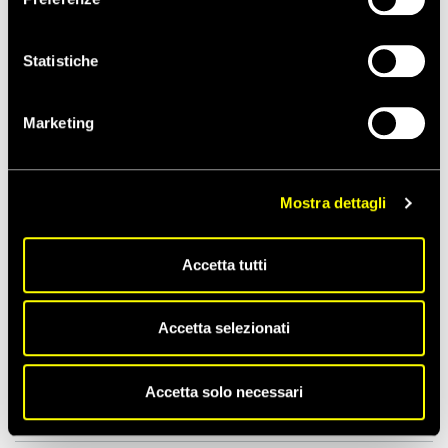
Report sull’impatto negativo dell’IA
generativa sui diritti umani
Statistiche
Marketing
28/05/2026
COMUNICATI STAMPA
In Iran cresce la repressione del
dissenso
Mostra dettagli
Accetta tutti
22/05/2026
COMUNICATI STAMPA
Accetta selezionati
A Pisa la 41ª Assemblea Generale di
Amnesty International Italia
Accetta solo necessari