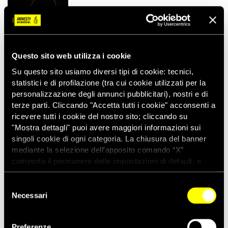
Questo sito web utilizza i cookie
29/12/2018
ULTIM'ORA
I traguardi che abbiamo raggiunto
Su questo sito usiamo diversi tipi di cookie: tecnici,
grazie a te
statistici e di profilazione (tra cui cookie utilizzati per la
personalizzazione degli annunci pubblicitari), nostri e di
terze parti. Cliccando "Accetta tutti i cookie" acconsenti a
ricevere tutti i cookie del nostro sito; cliccando su
"Mostra dettagli" puoi avere maggiori informazioni sui
singoli cookie di ogni categoria. La chiusura del banner
25/12/2018
BUONE NOTIZIE
mediante la selezione dell'apposito comando “X”
Le migliori buone notizie del 2018
comporta il permanere delle impostazioni di default, e
dunque la continuazione della navigazione con i cookie
tecnici. Se vuoi maggiori informazioni sul funzionamento
Selezione
dei cookie attivi sul sito clicca
qui
Necessari
del
consenso
05/09/2018
STORIE
Preferenze