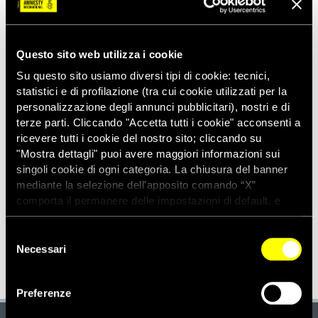
Email
*
Questo sito web utilizza i cookie
Telefono
*
Su questo sito usiamo diversi tipi di cookie: tecnici,
statistici e di profilazione (tra cui cookie utilizzati per la
personalizzazione degli annunci pubblicitari), nostri e di
terze parti. Cliccando "Accetta tutti i cookie" acconsenti a
ricevere tutti i cookie del nostro sito; cliccando su
Cliccando sul bottone "SCARICA" confermo di aver letto
"Mostra dettagli" puoi avere maggiori informazioni sui
l'informativa privacy
di Amnesty International - Sezione
singoli cookie di ogni categoria. La chiusura del banner
italiana OdV.
mediante la selezione dell'apposito comando “X”
comporta il permanere delle impostazioni di default, e
dunque la continuazione della navigazione con i cookie
tecnici. Se vuoi maggiori informazioni sul funzionamento
Selezione
dei cookie attivi sul sito clicca
qui
Necessari
del
consenso
Preferenze