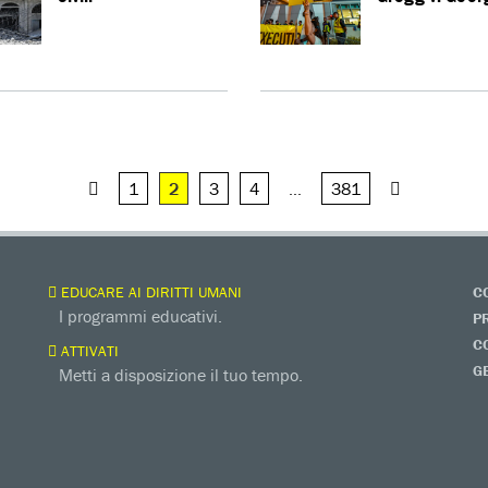
1
2
3
4
…
381
EDUCARE AI DIRITTI UMANI
C
I programmi educativi.
P
C
ATTIVATI
G
Metti a disposizione il tuo tempo.