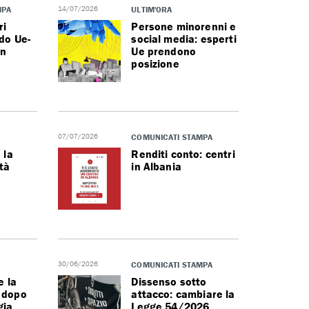
MPA
14/07/2026
ULTIM'ORA
ri
Persone minorenni e
rdo Ue-
social media: esperti
in
Ue prendono
posizione
07/07/2026
COMUNICATI STAMPA
 la
Renditi conto: centri
tà
in Albania
30/06/2026
COMUNICATI STAMPA
e la
Dissenso sotto
 dopo
attacco: cambiare la
gia
Legge 54/2026