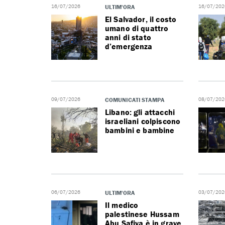
16/07/2026
ULTIM'ORA
16/07/202
El Salvador, il costo
umano di quattro
anni di stato
d’emergenza
09/07/2026
COMUNICATI STAMPA
08/07/202
Libano: gli attacchi
israeliani colpiscono
bambini e bambine
06/07/2026
ULTIM'ORA
03/07/202
Il medico
palestinese Hussam
Abu Safiya è in grave