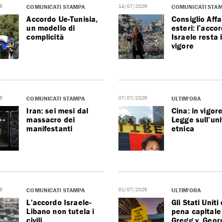
6
COMUNICATI STAMPA
14/07/2026
COMUNICATI STA
Accordo Ue-Tunisia,
Consiglio Affa
un modello di
esteri: l’acco
complicità
Israele resta 
vigore
6
COMUNICATI STAMPA
07/07/2026
ULTIM'ORA
Iran: sei mesi dal
Cina: in vigore
massacro dei
Legge sull’uni
manifestanti
etnica
6
COMUNICATI STAMPA
01/07/2026
ULTIM'ORA
L’accordo Israele-
Gli Stati Uniti 
Libano non tutela i
pena capitale
civili
Gregg v. Geor